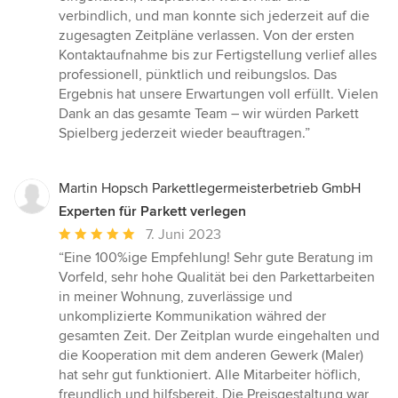
verbindlich, und man konnte sich jederzeit auf die
zugesagten Zeitpläne verlassen. Von der ersten
Kontaktaufnahme bis zur Fertigstellung verlief alles
professionell, pünktlich und reibungslos. Das
Ergebnis hat unsere Erwartungen voll erfüllt. Vielen
Dank an das gesamte Team – wir würden Parkett
Spielberg jederzeit wieder beauftragen.”
Martin Hopsch Parkettlegermeisterbetrieb GmbH
Experten für Parkett verlegen
Durchschnittliche
7. Juni 2023
Bewertung:
“Eine 100%ige Empfehlung! Sehr gute Beratung im
5
Vorfeld, sehr hohe Qualität bei den Parkettarbeiten
von
in meiner Wohnung, zuverlässige und
5
unkomplizierte Kommunikation währed der
Sternen
gesamten Zeit. Der Zeitplan wurde eingehalten und
die Kooperation mit dem anderen Gewerk (Maler)
hat sehr gut funktioniert. Alle Mitarbeiter höflich,
freundlich und hilfsbereit. Die Preisgestaltung war