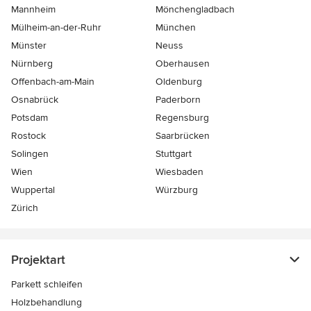
Mannheim
Mönchen­gladbach
Mülheim-an-der-Ruhr
München
Münster
Neuss
Nürnberg
Oberhausen
Offenbach-am-Main
Oldenburg
Osnabrück
Paderborn
Potsdam
Regensburg
Rostock
Saarbrücken
Solingen
Stuttgart
Wien
Wiesbaden
Wuppertal
Würzburg
Zürich
Projektart
Parkett schleifen
Holzbehandlung