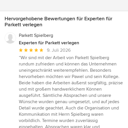
Hervorgehobene Bewertungen für Experten für
Parkett verlegen
Parkett Spielberg
Experten für Parkett verlegen
Durchschnittliche
9. Juli 2026
Bewertung:
“Wir sind mit der Arbeit von Parkett Spielberg
5
rundum zufrieden und können das Unternehmen
von
uneingeschränkt weiterempfehlen. Besonders
5
hervorheben möchten wir Pawel und sein Kollege.
Sternen
Beide haben die Arbeiten äußerst sorgfältig, präzise
und mit großem handwerklichem Können
ausgeführt. Sämtliche Absprachen und unsere
Wünsche wurden genau umgesetzt, und auf jedes
Detail wurde geachtet. Auch die Organisation und
Kommunikation mit Herrn Spielberg waren
vorbildlich. Termine wurden zuverlässig
eingehalten, Absprachen waren klar und