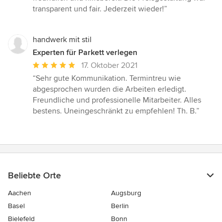
transparent und fair. Jederzeit wieder!”
handwerk mit stil
Experten für Parkett verlegen
Durchschnittliche
17. Oktober 2021
Bewertung:
“Sehr gute Kommunikation. Termintreu wie
5
abgesprochen wurden die Arbeiten erledigt.
von
Freundliche und professionelle Mitarbeiter. Alles
5
bestens. Uneingeschränkt zu empfehlen! Th. B.”
Sternen
Beliebte Orte
Aachen
Augsburg
Basel
Berlin
Bielefeld
Bonn