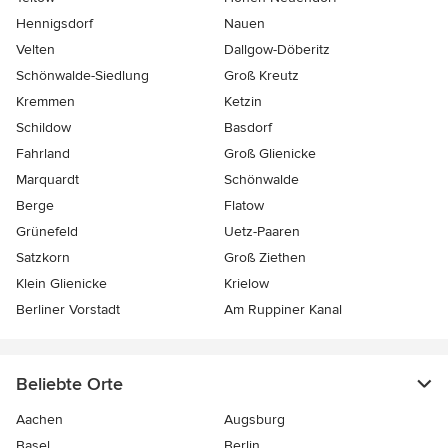
Hennigsdorf
Nauen
Velten
Dallgow-Döberitz
Schönwalde-Siedlung
Groß Kreutz
Kremmen
Ketzin
Schildow
Basdorf
Fahrland
Groß Glienicke
Marquardt
Schönwalde
Berge
Flatow
Grünefeld
Uetz-Paaren
Satzkorn
Groß Ziethen
Klein Glienicke
Krielow
Berliner Vorstadt
Am Ruppiner Kanal
Beliebte Orte
Aachen
Augsburg
Basel
Berlin