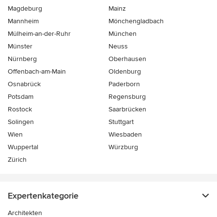
Magdeburg
Mainz
Mannheim
Mönchen­gladbach
Mülheim-an-der-Ruhr
München
Münster
Neuss
Nürnberg
Oberhausen
Offenbach-am-Main
Oldenburg
Osnabrück
Paderborn
Potsdam
Regensburg
Rostock
Saarbrücken
Solingen
Stuttgart
Wien
Wiesbaden
Wuppertal
Würzburg
Zürich
Expertenkategorie
Architekten