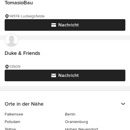
TomasioBau
14974 Ludwigsfelde
Nachricht
Duke & Friends
13509
Nachricht
Orte in der Nähe
Falkensee
Berlin
Potsdam
Oranienburg
Teltow
Hohen Neuendorf