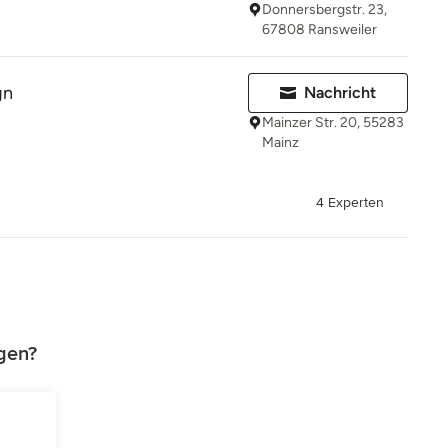
Donnersbergstr. 23,
67808 Ransweiler
gn
Nachricht
Mainzer Str. 20, 55283
Mainz
4 Experten
gen?