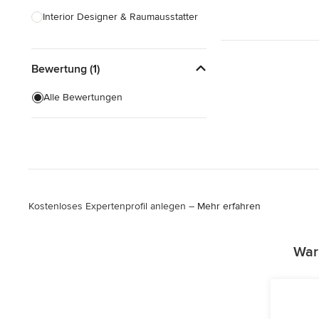
Interior Designer & Raumausstatter
Küchenplanung
Bewertung (1)
Landschaftsarchitekten
Armaturen & Sanitärbedarf
Alle Bewertungen
Beleuchtung
Einbauschränke
Alle anzeigen
Kostenloses Expertenprofil anlegen –
Mehr erfahren
War