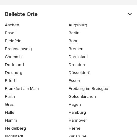
Beliebte Orte
Aachen
Augsburg
Basel
Berlin
Bielefeld
Bonn
Braunschweig
Bremen
Chemnitz
Darmstadt
Dortmund
Dresden
Duisburg
Düsseldorf
Erfurt
Essen
Frankfurt am Main
Freiburg-im-Breisgau
Fürth
Gelsenkirchen
Graz
Hagen
Halle
Hamburg
Hamm
Hannover
Heidelberg
Herne
Ingolstadt
Karlsruhe