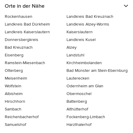
Orte in der Nähe
Rockenhausen
Landkreis Bad Kreuznach
Landkreis Bad Dürkheim
Landkreis Alzey-Worms
Landkreis Kaiserslautern
Kaiserslautern
Donnersbergkreis
Landkreis Kusel
Bad Kreuznach
Alzey
Eisenberg
Landstuhl
Ramstein-Miesenbach
Kirchheimbolanden
Otterberg
Bad Münster am Stein-Ebernburg
Meisenheim
Lauterecken
Wolfstein
Odernheim am Glan
Albisheim
Obermoschel
Hirschhorn
Battenberg
Sambach
Althütterhof
Reichenbacherhof
Fockenberg-Limbach
Samuelshof
Harzthalerhof