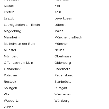
Kassel
Kiel
Krefeld
Köln
Leipzig
Leverkusen
Ludwigshafen-am-Rhein
Lübeck
Magdeburg
Mainz
Mannheim
Mönchen­gladbach
Mülheim-an-der-Ruhr
München
Münster
Neuss
Nürnberg
Oberhausen
Offenbach-am-Main
Oldenburg
Osnabrück
Paderborn
Potsdam
Regensburg
Rostock
Saarbrücken
Solingen
Stuttgart
Wien
Wiesbaden
Wuppertal
Würzburg
Zürich