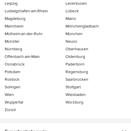
Leipzig
Leverkusen
Ludwigshafen-am-Rhein
Lübeck
Magdeburg
Mainz
Mannheim
Mönchen­gladbach
Mülheim-an-der-Ruhr
München
Münster
Neuss
Nürnberg
Oberhausen
Offenbach-am-Main
Oldenburg
Osnabrück
Paderborn
Potsdam
Regensburg
Rostock
Saarbrücken
Solingen
Stuttgart
Wien
Wiesbaden
Wuppertal
Würzburg
Zürich