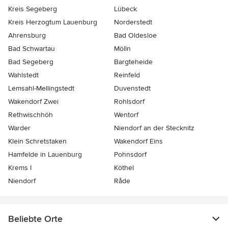
Kreis Segeberg
Lübeck
Kreis Herzogtum Lauenburg
Norderstedt
Ahrensburg
Bad Oldesloe
Bad Schwartau
Mölln
Bad Segeberg
Bargteheide
Wahlstedt
Reinfeld
Lemsahl-Mellingstedt
Duvenstedt
Wakendorf Zwei
Rohlsdorf
Rethwischhöh
Wentorf
Warder
Niendorf an der Stecknitz
Klein Schretstaken
Wakendorf Eins
Hamfelde in Lauenburg
Pohnsdorf
Krems I
Köthel
Niendorf
Råde
Beliebte Orte