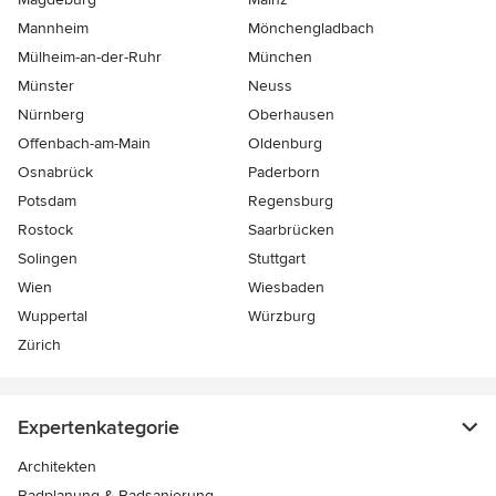
Mannheim
Mönchen­gladbach
Mülheim-an-der-Ruhr
München
Münster
Neuss
Nürnberg
Oberhausen
Offenbach-am-Main
Oldenburg
Osnabrück
Paderborn
Potsdam
Regensburg
Rostock
Saarbrücken
Solingen
Stuttgart
Wien
Wiesbaden
Wuppertal
Würzburg
Zürich
Expertenkategorie
Architekten
Badplanung & Badsanierung