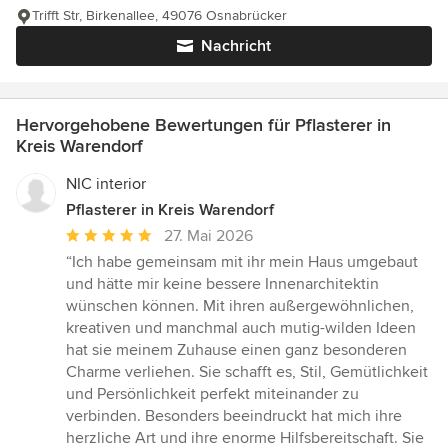
Trifft Str, Birkenallee, 49076 Osnabrücker
Nachricht
Hervorgehobene Bewertungen für Pflasterer in
Kreis Warendorf
NIC interior
Pflasterer in Kreis Warendorf
Durchschnittliche
27. Mai 2026
Bewertung:
“Ich habe gemeinsam mit ihr mein Haus umgebaut
5
und hätte mir keine bessere Innenarchitektin
von
wünschen können. Mit ihren außergewöhnlichen,
5
kreativen und manchmal auch mutig-wilden Ideen
Sternen
hat sie meinem Zuhause einen ganz besonderen
Charme verliehen. Sie schafft es, Stil, Gemütlichkeit
und Persönlichkeit perfekt miteinander zu
verbinden. Besonders beeindruckt hat mich ihre
herzliche Art und ihre enorme Hilfsbereitschaft. Sie