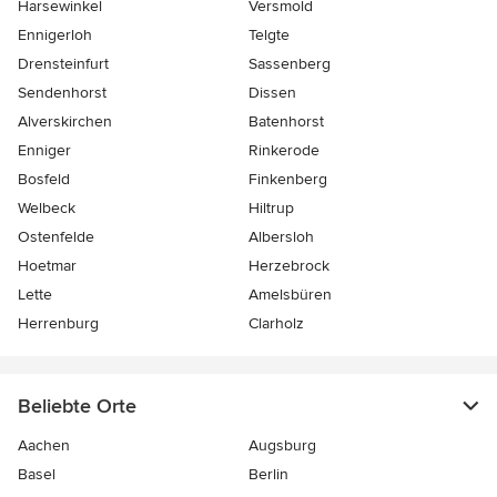
Harsewinkel
Versmold
Ennigerloh
Telgte
Drensteinfurt
Sassenberg
Sendenhorst
Dissen
Alverskirchen
Batenhorst
Enniger
Rinkerode
Bosfeld
Finkenberg
Welbeck
Hiltrup
Ostenfelde
Albersloh
Hoetmar
Herzebrock
Lette
Amelsbüren
Herrenburg
Clarholz
Beliebte Orte
Aachen
Augsburg
Basel
Berlin