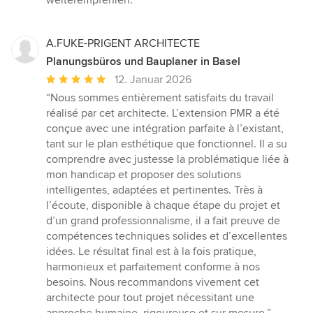
A.FUKE-PRIGENT ARCHITECTE
Planungsbüros und Bauplaner in Basel
Durchschnittliche
12. Januar 2026
Bewertung:
“Nous sommes entièrement satisfaits du travail
5
réalisé par cet architecte. L’extension PMR a été
von
conçue avec une intégration parfaite à l’existant,
5
tant sur le plan esthétique que fonctionnel. Il a su
Sternen
comprendre avec justesse la problématique liée à
mon handicap et proposer des solutions
intelligentes, adaptées et pertinentes. Très à
l’écoute, disponible à chaque étape du projet et
d’un grand professionnalisme, il a fait preuve de
compétences techniques solides et d’excellentes
idées. Le résultat final est à la fois pratique,
harmonieux et parfaitement conforme à nos
besoins. Nous recommandons vivement cet
architecte pour tout projet nécessitant une
approche humaine, rigoureuse et sur mesure.”