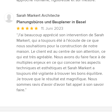
Sarah Markert Architecte
Planungsbüros und Bauplaner in Basel
Durchschnittliche
11. Juni 2023
Bewertung:
“J'ai beaucoup apprécié son intervention de Sarah
5
Markert, qui a toujours été à l'écoute de ce que
von
nous souhaitions pour la construction de notre
5
maison. Le client est au centre de son attention, ce
Sternen
qui est très agréable. Nous avons du faire face à de
multiples enjeux en ce qui concerne les aspects
techniques et esthétiques et Sarah Markert a
toujours été vigilante à trouver les bons équilibre.
Je trouve que le résultat est magnifique. Nous
sommes ravis d'avoir d'avoir fait appel à son savoir
faire.”