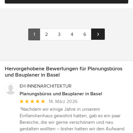
1
2
3
4
6
Hervorgehobene Bewertungen für Planungsbüros
und Bauplaner in Basel
EH INNENARCHITEKTUR
Planungsbüros und Bauplaner in Basel
Durchschnittliche
14. März 2026
Bewertung:
“Nachdem wir einige Jahre in unserem
5
Einfamilienhaus gewohnt hatten, gab es ein paar
von
Bereiche, die wir gerne verschönern und neu
5
gestalten wollten – bisher hatten wir den Aufwand