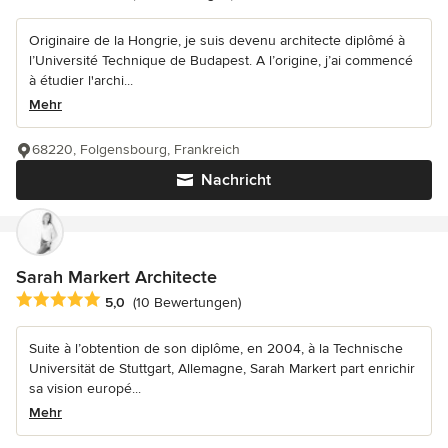
Originaire de la Hongrie, je suis devenu architecte diplômé à
l’Université Technique de Budapest. A l’origine, j’ai commencé
à étudier l'archi...
Mehr
68220, Folgensbourg, Frankreich
Nachricht
Sarah Markert Architecte
Durchschnittliche Bewertung: 5 von 5 Sternen
5,0
(10 Bewertungen)
Suite à l’obtention de son diplôme, en 2004, à la Technische
Universität de Stuttgart, Allemagne, Sarah Markert part enrichir
sa vision europé...
Mehr