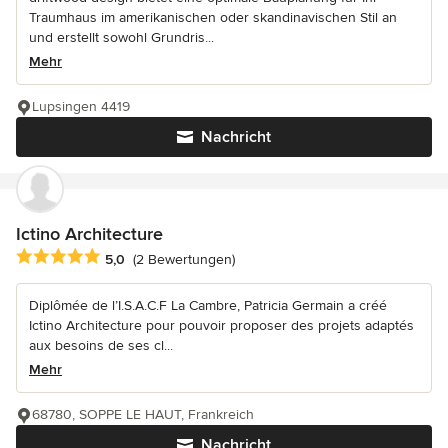
Traumhaus im amerikanischen oder skandinavischen Stil an
und erstellt sowohl Grundris...
Mehr
Lupsingen 4419
Nachricht
Ictino Architecture
Durchschnittliche Bewertung: 5 von 5 Sternen
5,0
(2 Bewertungen)
Diplômée de l’I.S.A.C.F La Cambre, Patricia Germain a créé
Ictino Architecture pour pouvoir proposer des projets adaptés
aux besoins de ses cl...
Mehr
68780, SOPPE LE HAUT, Frankreich
Nachricht