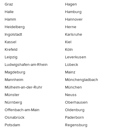
Graz
Hagen
Halle
Hamburg
Hamm
Hannover
Heidelberg
Herne
Ingolstadt
Karlsruhe
Kassel
Kiel
Krefeld
Köln
Leipzig
Leverkusen
Ludwigshafen-am-Rhein
Lübeck
Magdeburg
Mainz
Mannheim
Mönchen­gladbach
Mülheim-an-der-Ruhr
München
Münster
Neuss
Nürnberg
Oberhausen
Offenbach-am-Main
Oldenburg
Osnabrück
Paderborn
Potsdam
Regensburg