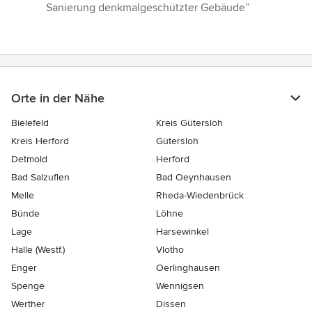
von
Sanierung denkmalgeschützter Gebäude”
5
Sternen
Orte in der Nähe
Bielefeld
Kreis Gütersloh
Kreis Herford
Gütersloh
Detmold
Herford
Bad Salzuflen
Bad Oeynhausen
Melle
Rheda-Wiedenbrück
Bünde
Löhne
Lage
Harsewinkel
Halle (Westf.)
Vlotho
Enger
Oerlinghausen
Spenge
Wennigsen
Werther
Dissen