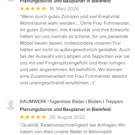
Planungsbüros und Bauplaner in Bielefeld
Durchschnittliche
16. März 2026
Bewertung:
“Wenn durch gutes Zuhören und viel Kreativität
5
Wohnträume wahr werden... Ohne Frau Fuhrmeister,
von
ihr gutes Zuhören, ihre Kreativität und ihre Entwürfe
5
hätten wir uns niemals so schöne, für uns passende
Sternen
Möbel bauen lassen. Insbesondere unseren Flur
hätten wir nicht so außergewöhnlich gestaltet. Auch
bei der Auswahl von Lampen und Teppichen war sie
uns mit viel Fingerspitzengefühl und Ihrer ruhigen
und sehr angenehmen Art behilflich. Wir können
eine Zusammenarbeit mit Frau Fuhrmeister absolut
und uneingeschränkt empfehlen :-)”
RAUMWERK | fugenlose Bäder I Böden I Treppen
Planungsbüros und Bauplaner in Bielefeld
Durchschnittliche
29. August 2022
Bewertung:
“Qualität, Reaktionsschnelligkeit bei Anfragen Wir
5
haben von Alex unsere Bäder in Betonoptik