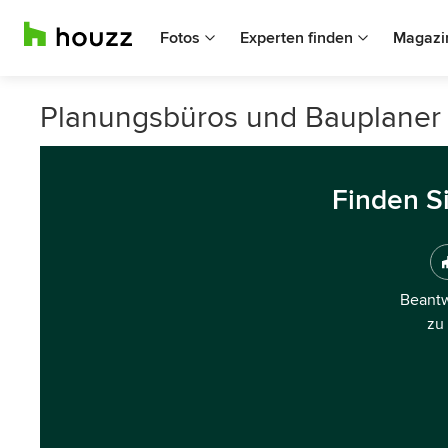
Fotos
Experten finden
Magazi
Planungsbüros und Bauplaner i
Finden S
Beantw
zu