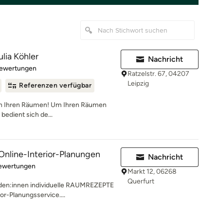
lia Köhler
Nachricht
rtung: 5 von 5 Sternen
Bewertungen
Ratzelstr. 67, 04207
Leipzig
Referenzen verfügbar
d in Ihren Räumen! Um Ihren Räumen
bedient sich de...
line-Interior-Planungen
Nachricht
rtung: 5 von 5 Sternen
Bewertungen
Markt 12, 06268
Querfurt
nden:innen individuelle RAUMREZEPTE
or-Planungsservice....