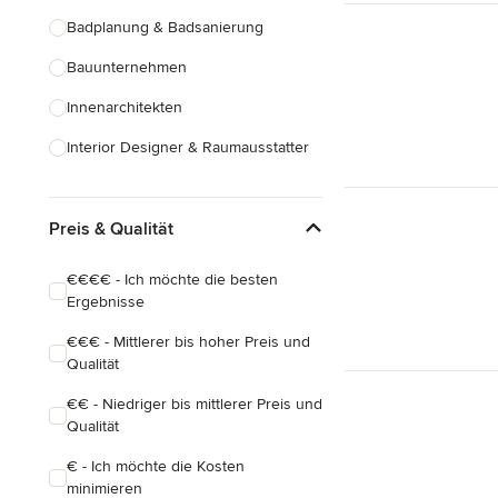
Badplanung & Badsanierung
Bauunternehmen
Innenarchitekten
Interior Designer & Raumausstatter
Küchenplanung
Preis & Qualität
Landschaftsarchitekten
Armaturen & Sanitärbedarf
€€€€ - Ich möchte die besten
Ergebnisse
Beleuchtung
€€€ - Mittlerer bis hoher Preis und
Einbauschränke
Qualität
Alle anzeigen
€€ - Niedriger bis mittlerer Preis und
Qualität
€ - Ich möchte die Kosten
minimieren