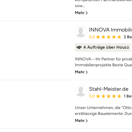
sow...
Mehr
INNOVA Immobili
Durchschnittliche Bewe
5,0
2 B
4 Aufträge über Houzz
INNOVA – Ihr Partner für priv
Immobilienprojekte Beste Qualitä
Mehr
Stahl-Meister.de
Durchschnittliche Bewe
5,0
1 B
Unser Unternehmen, die “Otto B
erstklassige Bauelemente. Dur
Mehr