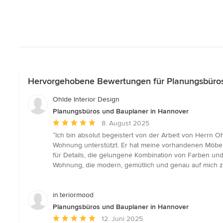
Hervorgehobene Bewertungen für Planungsbüros
Ohlde Interior Design
Planungsbüros und Bauplaner in Hannover
Durchschnittliche
8. August 2025
Bewertung:
“Ich bin absolut begeistert von der Arbeit von Herrn O
5
Wohnung unterstützt. Er hat meine vorhandenen Möbel 
von
für Details, die gelungene Kombination von Farben un
5
Wohnung, die modern, gemütlich und genau auf mich zu
Sternen
in.teriormood
Planungsbüros und Bauplaner in Hannover
Durchschnittliche
12. Juni 2025