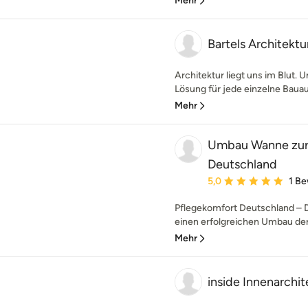
Mehr
Bartels Architektu
Architektur liegt uns im Blut. 
Lösung für jede einzelne Bauau
Mehr
Umbau Wanne zur 
Deutschland
Durchschnittliche Bewe
5,0
1 B
Pflegekomfort Deutschland – 
einen erfolgreichen Umbau de
Mehr
inside Innenarchit