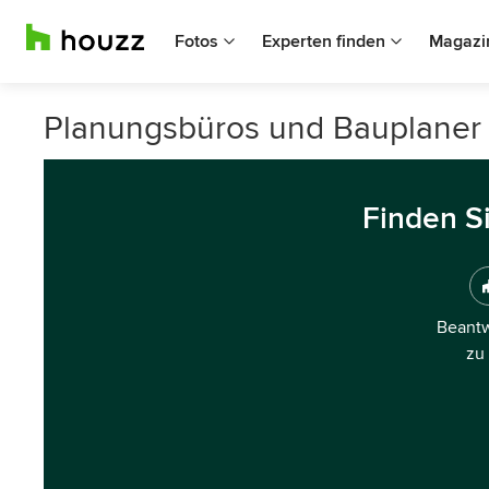
Fotos
Experten finden
Magazi
Planungsbüros und Bauplaner
Finden S
Beantw
zu