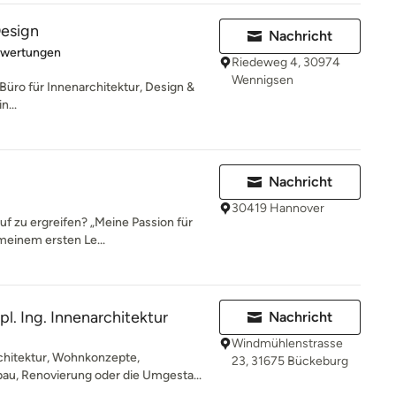
Design
Nachricht
rtung: 5 von 5 Sternen
ewertungen
Riedeweg 4, 30974
Wennigsen
n Büro für Innenarchitektur, Design &
n...
Nachricht
30419 Hannover
f zu ergreifen? „Meine Passion für
meinem ersten Le...
l. Ing. Innenarchitektur
Nachricht
Windmühlenstrasse
chitektur, Wohnkonzepte,
23, 31675 Bückeburg
u, Renovierung oder die Umgesta...