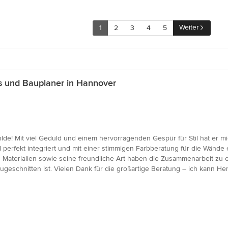
Weiter
1
2
3
4
5
 und Bauplaner in Hannover
hlde! Mit viel Geduld und einem hervorragenden Gespür für Stil hat er 
perfekt integriert und mit einer stimmigen Farbberatung für die Wände
d Materialien sowie seine freundliche Art haben die Zusammenarbeit z
geschnitten ist. Vielen Dank für die großartige Beratung – ich kann H