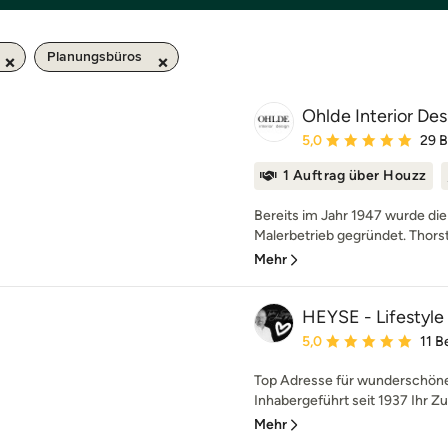
Planungsbüros
Ohlde Interior Des
Durchschnittliche Bewe
5,0
29 
1 Auftrag über Houzz
Bereits im Jahr 1947 wurde die
Malerbetrieb gegründet. Thors
Mehr
HEYSE - Lifestyle
Durchschnittliche Bewe
5,0
11 
Top Adresse für wunderschön
Inhabergeführt seit 1937 Ihr Z
Mehr