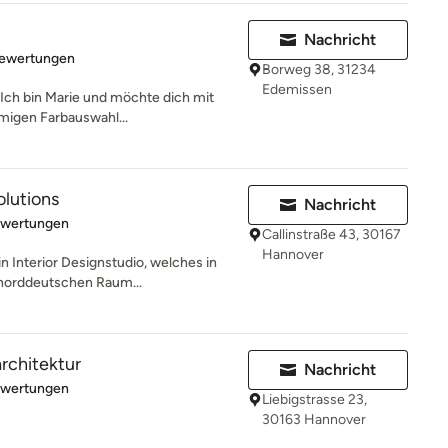
Nachricht
rtung: 5 von 5 Sternen
Bewertungen
Borweg 38, 31234
Edemissen
ch bin Marie und möchte dich mit
mmigen Farbauswahl...
lutions
Nachricht
rtung: 5 von 5 Sternen
ewertungen
Callinstraße 43, 30167
Hannover
n Interior Designstudio, welches in
norddeutschen Raum...
rchitektur
Nachricht
rtung: 5 von 5 Sternen
ewertungen
Liebigstrasse 23,
30163 Hannover