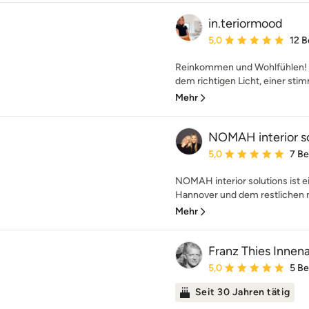
in.teriormood
Durchschnittliche Bewe
5,0
12 
Reinkommen und Wohlfühlen! I
dem richtigen Licht, einer sti
Mehr
NOMAH interior so
Durchschnittliche Bewe
5,0
7 B
NOMAH interior solutions ist ei
Hannover und dem restlichen 
Mehr
Franz Thies Innena
Durchschnittliche Bewe
5,0
5 B
Seit 30 Jahren tätig