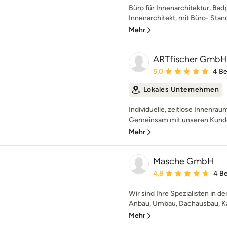
Büro für Innenarchitektur, Bad
Innenarchitekt, mit Büro- Stand
Mehr
ARTfischer Gmb
Durchschnittliche Bewe
5,0
4 B
Lokales Unternehmen
Individuelle, zeitlose Innenrau
Gemeinsam mit unseren Kunden
Mehr
Masche GmbH
Durchschnittliche Bewe
4,8
4 B
Wir sind Ihre Spezialisten in 
Anbau, Umbau, Dachausbau, Ka
Mehr