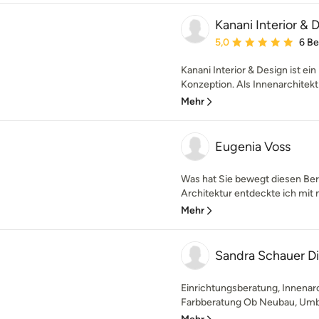
Kanani Interior & 
Durchschnittliche Bewe
5,0
6 B
Kanani Interior & Design ist ei
Konzeption. Als Innenarchitekti
Mehr
Eugenia Voss
Was hat Sie bewegt diesen Beru
Architektur entdeckte ich mit 
Mehr
Sandra Schauer Dip
Einrichtungsberatung, Innenar
Farbberatung Ob Neubau, Umba