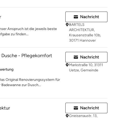
r
Nachricht
BARTELS
Unser Anspruch ist die jeweils beste
ARCHITEKTUR,
fgabe zu finden...
Krausenstraße 10b,
30171 Hannover
Dusche - Pflegekomfort
Nachricht
Markstraße 10, 31311
rtung: 5 von 5 Sternen
ewertung
Uetze, Gemeinde
Das Original Renovierungssystem für
r Badewanne zur Dusch...
ektur
Nachricht
Gneisenaustr. 13,