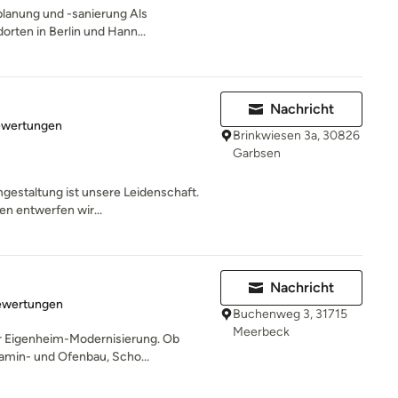
planung und -sanierung Als
orten in Berlin und Hann...
H
Nachricht
rtung: 5 von 5 Sternen
ewertungen
Brinkwiesen 3a, 30826
Garbsen
mgestaltung ist unsere Leidenschaft.
 entwerfen wir...
Nachricht
rtung: 4.8 von 5 Sternen
ewertungen
Buchenweg 3, 31715
Meerbeck
der Eigenheim-Modernisierung. Ob
min- und Ofenbau, Scho...