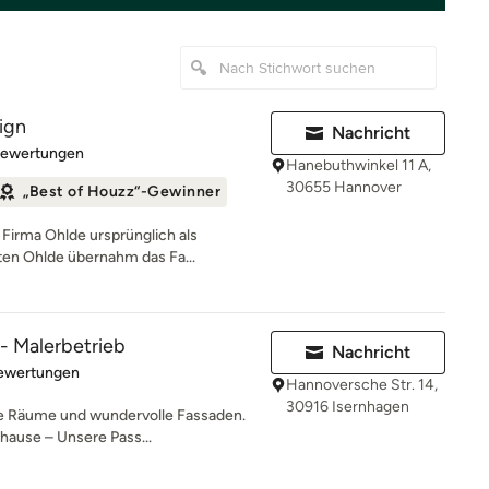
ign
Nachricht
rtung: 5 von 5 Sternen
Bewertungen
Hanebuthwinkel 11 A,
30655 Hannover
„Best of Houzz“-Gewinner
 Firma Ohlde ursprünglich als
ten Ohlde übernahm das Fa...
 - Malerbetrieb
Nachricht
rtung: 5 von 5 Sternen
Bewertungen
Hannoversche Str. 14,
30916 Isernhagen
e Räume und wundervolle Fassaden.
uhause – Unsere Pass...