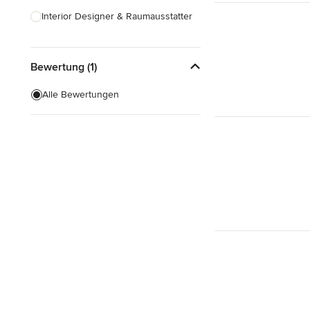
Interior Designer & Raumausstatter
Küchenplanung
Bewertung (1)
Landschaftsarchitekten
Armaturen & Sanitärbedarf
Alle Bewertungen
Beleuchtung
Einbauschränke
Alle anzeigen