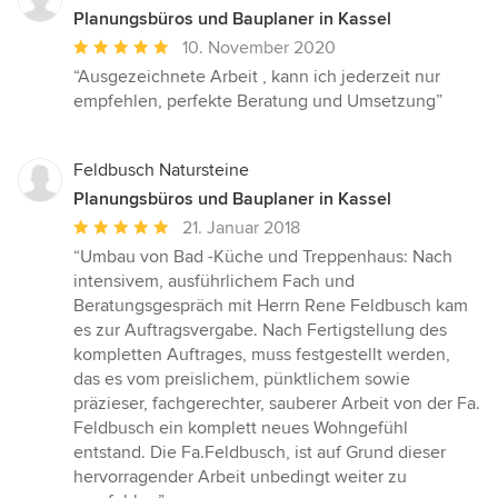
Planungsbüros und Bauplaner in Kassel
Durchschnittliche
10. November 2020
Bewertung:
“Ausgezeichnete Arbeit , kann ich jederzeit nur
5
empfehlen, perfekte Beratung und Umsetzung”
von
5
Sternen
Feldbusch Natursteine
Planungsbüros und Bauplaner in Kassel
Durchschnittliche
21. Januar 2018
Bewertung:
“Umbau von Bad -Küche und Treppenhaus: Nach
5
intensivem, ausführlichem Fach und
von
Beratungsgespräch mit Herrn Rene Feldbusch kam
5
es zur Auftragsvergabe. Nach Fertigstellung des
Sternen
kompletten Auftrages, muss festgestellt werden,
das es vom preislichem, pünktlichem sowie
präzieser, fachgerechter, sauberer Arbeit von der Fa.
Feldbusch ein komplett neues Wohngefühl
entstand. Die Fa.Feldbusch, ist auf Grund dieser
hervorragender Arbeit unbedingt weiter zu