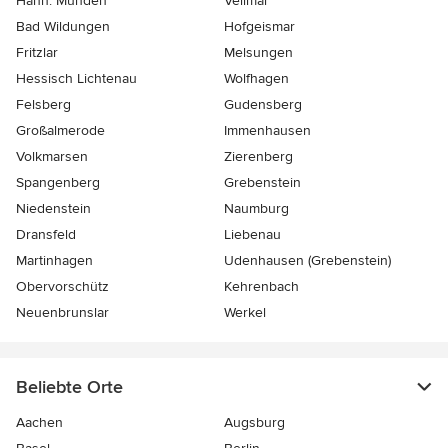
Hann. Münden
Vellmar
Bad Wildungen
Hofgeismar
Fritzlar
Melsungen
Hessisch Lichtenau
Wolfhagen
Felsberg
Gudensberg
Großalmerode
Immenhausen
Volkmarsen
Zierenberg
Spangenberg
Grebenstein
Niedenstein
Naumburg
Dransfeld
Liebenau
Martinhagen
Udenhausen (Grebenstein)
Obervorschütz
Kehrenbach
Neuenbrunslar
Werkel
Beliebte Orte
Aachen
Augsburg