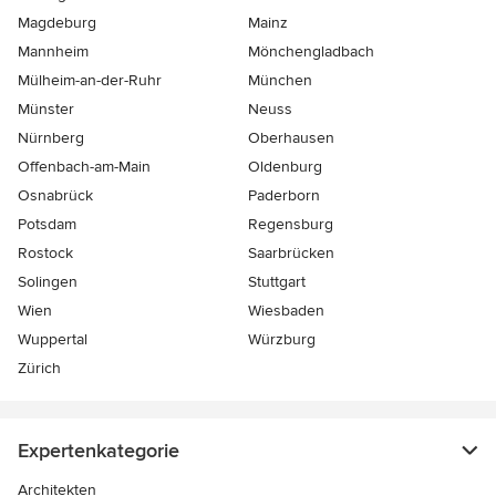
Magdeburg
Mainz
Mannheim
Mönchen­gladbach
Mülheim-an-der-Ruhr
München
Münster
Neuss
Nürnberg
Oberhausen
Offenbach-am-Main
Oldenburg
Osnabrück
Paderborn
Potsdam
Regensburg
Rostock
Saarbrücken
Solingen
Stuttgart
Wien
Wiesbaden
Wuppertal
Würzburg
Zürich
Expertenkategorie
Architekten