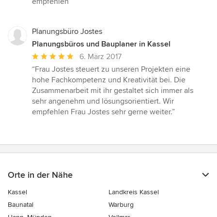
empfehlen”
Planungsbüro Jostes
Planungsbüros und Bauplaner in Kassel
Durchschnittliche
6. März 2017
Bewertung:
“Frau Jostes steuert zu unseren Projekten eine
5
hohe Fachkompetenz und Kreativität bei. Die
von
Zusammenarbeit mit ihr gestaltet sich immer als
5
sehr angenehm und lösungsorientiert. Wir
Sternen
empfehlen Frau Jostes sehr gerne weiter.”
Orte in der Nähe
Kassel
Landkreis Kassel
Baunatal
Warburg