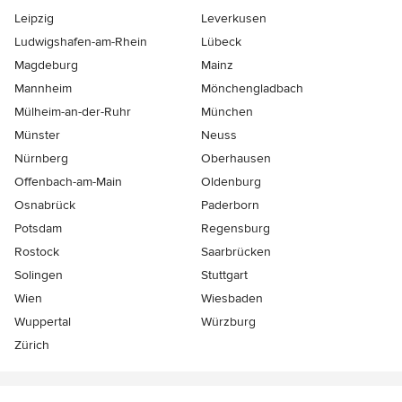
Leipzig
Leverkusen
Ludwigshafen-am-Rhein
Lübeck
Magdeburg
Mainz
Mannheim
Mönchen­gladbach
Mülheim-an-der-Ruhr
München
Münster
Neuss
Nürnberg
Oberhausen
Offenbach-am-Main
Oldenburg
Osnabrück
Paderborn
Potsdam
Regensburg
Rostock
Saarbrücken
Solingen
Stuttgart
Wien
Wiesbaden
Wuppertal
Würzburg
Zürich