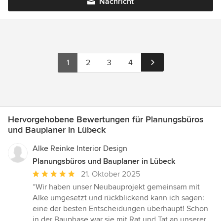
Nachricht
1
2
3
4
Hervorgehobene Bewertungen für Planungsbüros
und Bauplaner in Lübeck
Alke Reinke Interior Design
Planungsbüros und Bauplaner in Lübeck
Durchschnittliche
21. Oktober 2025
Bewertung:
“Wir haben unser Neubauprojekt gemeinsam mit
5
Alke umgesetzt und rückblickend kann ich sagen:
von
eine der besten Entscheidungen überhaupt! Schon
5
in der Bauphase war sie mit Rat und Tat an unserer