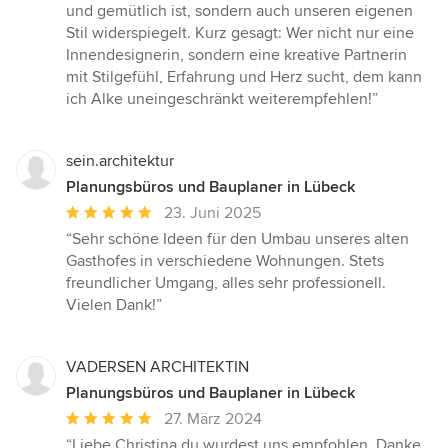
und gemütlich ist, sondern auch unseren eigenen
Stil widerspiegelt. Kurz gesagt: Wer nicht nur eine
Innendesignerin, sondern eine kreative Partnerin
mit Stilgefühl, Erfahrung und Herz sucht, dem kann
ich Alke uneingeschränkt weiterempfehlen!”
sein.architektur
Planungsbüros und Bauplaner in Lübeck
Durchschnittliche
23. Juni 2025
Bewertung:
“Sehr schöne Ideen für den Umbau unseres alten
5
Gasthofes in verschiedene Wohnungen. Stets
von
freundlicher Umgang, alles sehr professionell.
5
Vielen Dank!”
Sternen
VADERSEN ARCHITEKTIN
Planungsbüros und Bauplaner in Lübeck
Durchschnittliche
27. März 2024
Bewertung:
“Liebe Christina,du wurdest uns empfohlen .Danke