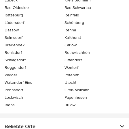
Lübeck
Kreis Stormarn
Bad Oldesloe
Bad Schwartau
Ratzeburg
Reinfeld
Lüdersdorf
Schönberg
Dassow
Rehna
Selmsdorf
Kalkhorst
Bredenbek
Carlow
Rohlsdorf
Rethwischhöh
Schlagsdorf
Ottendorf
Roggendorf
Wentorf
Warder
Pötenitz
Wakendorf Eins
Utecht
Pohnsdorf
Groß Molzahn
Lockwisch
Papenhusen
Rieps
Bülow
Beliebte Orte