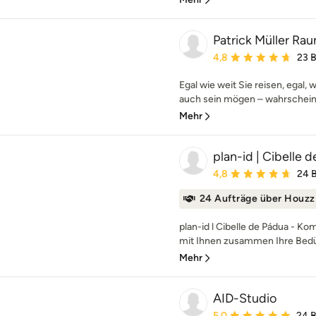
Patrick Müller R
Durchschnittliche Bewe
4,8
23 
Egal wie weit Sie reisen, egal, 
auch sein mögen – wahrscheinli
Mehr
plan-id | Cibelle 
Durchschnittliche Bewe
4,8
24 
24 Aufträge über Houzz
plan-id l Cibelle de Pádua - K
mit Ihnen zusammen Ihre Bedü
Mehr
AID-Studio
Durchschnittliche Bewe
5,0
24 