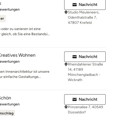
s
Nachricht
rtung: 5 von 5 Sternen
Bewertungen
Studio Meuleneers,
Odenthalstraße 7,
ner
47807 Krefeld
oder zu sanieren ist eine
leich, ob Sie eine Bestandsi...
eatives Wohnen
Nachricht
rtung: 5 von 5 Sternen
Bewertungen
Rheindahlener Straße
14, 41189
 Innenarchitektur ist unsere
Mönchengladbach -
ur einfache Gestaltunge...
Wickrath
Schön
Nachricht
rtung: 5 von 5 Sternen
Bewertungen
Prinzenallee 7, 40549
Düsseldorf
nschlag