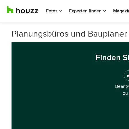
Fotos
Experten finden
Magazi
Planungsbüros und Bauplaner 
Finden S
Beantw
zu