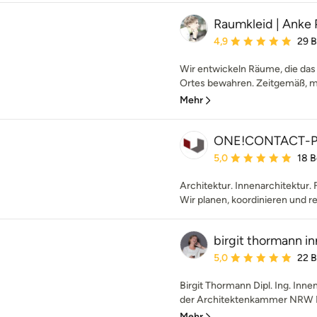
Raumkleid | Anke 
Durchschnittliche Bewe
4,9
29 
Wir entwickeln Räume, die das 
Ortes bewahren. Zeitgemäß, mo
Mehr
ONE!CONTACT-P
Durchschnittliche Bewe
5,0
18 
Architektur. Innenarchitektur. 
Wir planen, koordinieren und re
birgit thormann i
Durchschnittliche Bewe
5,0
22 
Birgit Thormann Dipl. Ing. Inne
der Architektenkammer NRW Me
Mehr