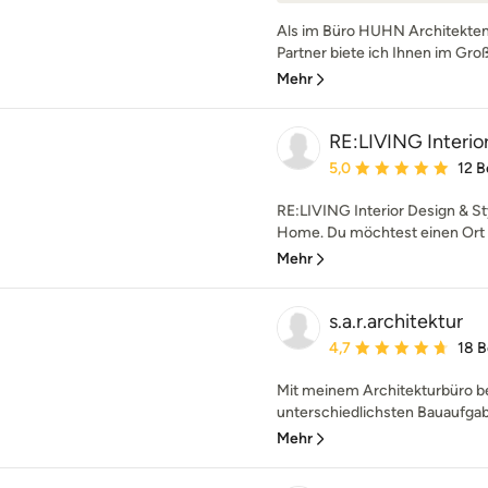
Als im Büro HUHN Architekten
Partner biete ich Ihnen im Gro
Mehr
RE:LIVING Interior
Durchschnittliche Bewe
5,0
12 
RE:LIVING Interior Design &
Home. Du möchtest einen Ort de
Mehr
s.a.r.architektur
Durchschnittliche Bewe
4,7
18 
Mit meinem Architekturbüro be
unterschiedlichsten Bauaufgabe
Mehr