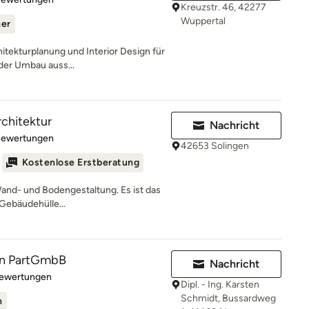
Kreuzstr. 46, 42277
Wuppertal
ner
hitekturplanung und Interior Design für
der Umbau auss...
chitektur
Nachricht
rtung: 5 von 5 Sternen
Bewertungen
42653 Solingen
Kostenlose Erstberatung
Wand- und Bodengestaltung. Es ist das
Gebäudehülle...
n PartGmbB
Nachricht
rtung: 5 von 5 Sternen
Bewertungen
Dipl. - Ing. Karsten
Schmidt, Bussardweg
n