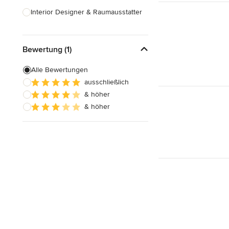
Interior Designer & Raumausstatter
Küchenplanung
Bewertung (1)
Landschaftsarchitekten
Armaturen & Sanitärbedarf
Alle Bewertungen
ausschließlich
Beleuchtung
& höher
Einbauschränke
& höher
Alle anzeigen