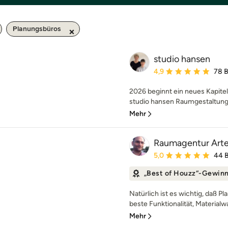
Planungsbüros
studio hansen
Durchschnittliche Bewe
4,9
78 
2026 beginnt ein neues Kapitel
studio hansen Raumgestaltung 
Mehr
Raumagentur Art
Durchschnittliche Bewe
5,0
44 
„Best of Houzz“-Gewin
Natürlich ist es wichtig, daß P
beste Funktionalität, Materialwa
Mehr