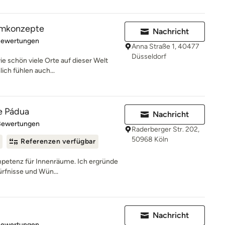
aumkonzepte
Nachricht
rtung: 4.8 von 5 Sternen
Bewertungen
Anna Straße 1, 40477
Düsseldorf
wie schön viele Orte auf dieser Welt
ch fühlen auch...
de Pádua
Nachricht
rtung: 4.8 von 5 Sternen
Bewertungen
Raderberger Str. 202,
50968 Köln
Referenzen verfügbar
ompetenz für Innenräume. Ich ergründe
rfnisse und Wün...
Nachricht
rtung: 5 von 5 Sternen
Bewertungen