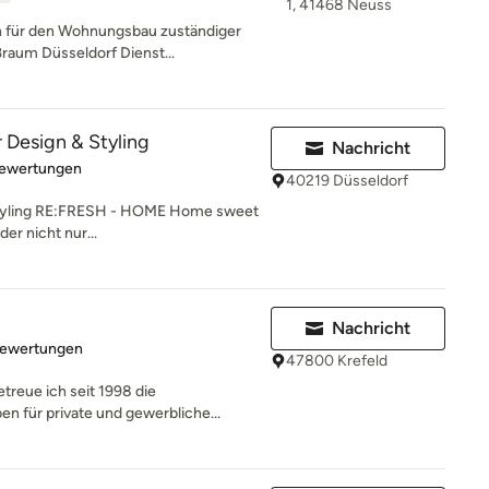
1, 41468 Neuss
 für den Wohnungsbau zuständiger
ßraum Düsseldorf Dienst...
 Design & Styling
Nachricht
rtung: 5 von 5 Sternen
Bewertungen
40219 Düsseldorf
 Styling RE:FRESH - HOME Home sweet
r nicht nur...
Nachricht
rtung: 4.7 von 5 Sternen
Bewertungen
47800 Krefeld
treue ich seit 1998 die
n für private und gewerbliche...