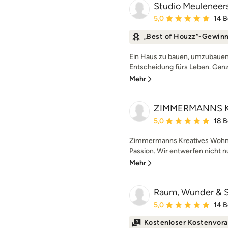
Studio Meuleneer
Durchschnittliche Bewe
5,0
14 
„Best of Houzz“-Gewin
Ein Haus zu bauen, umzubauen 
Entscheidung fürs Leben. Ganz g
Mehr
ZIMMERMANNS Kr
Durchschnittliche Bewe
5,0
18 
Zimmermanns Kreatives Wohnen
Passion. Wir entwerfen nicht n
Mehr
Raum, Wunder & 
Durchschnittliche Bewe
5,0
14 
Kostenloser Kostenvora