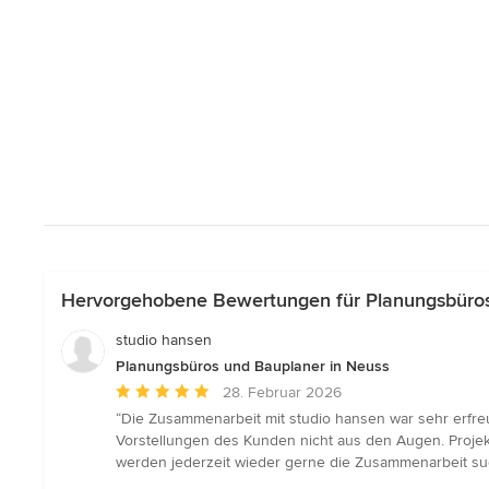
Hervorgehobene Bewertungen für Planungsbüros
studio hansen
Planungsbüros und Bauplaner in Neuss
Durchschnittliche
28. Februar 2026
Bewertung:
“Die Zusammenarbeit mit studio hansen war sehr erfreu
5
Vorstellungen des Kunden nicht aus den Augen. Proje
von
werden jederzeit wieder gerne die Zusammenarbeit s
5