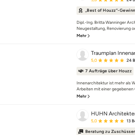
„Best of Houzz“-Gewin
Dipl.-Ing. Britta Wanninger Arc
Neugestaltung, Renovierung o
Mehr
Traumplan Innenar
Durchschnittliche Bewe
5,0
24 
7 Aufträge über Houzz
Innenarchitektur ist mehr als 
Arbeiten mit einer gegebenen 
Mehr
HUHN Architekte
Durchschnittliche Bewe
5,0
13 
Beratung zu Zuschüsse