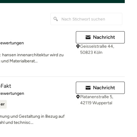
Nachricht
rtung: 4.9 von 5 Sternen
Bewertungen
Geisselstraße 44,
50823 Köln
: hansen innenarchitektur wird zu
und Materialberat...
eFakt
Nachricht
rtung: 5 von 5 Sternen
Bewertungen
Platanenstraße 5,
42119 Wuppertal
ner
lanung und Gestaltung in Bezug auf
hl und technisc...