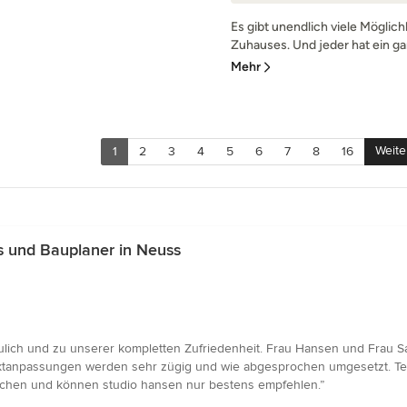
Es gibt unendlich viele Möglich
Zuhauses. Und jeder hat ein ga
Mehr
Weite
1
2
3
4
5
6
7
8
16
 und Bauplaner in Neuss
lich und zu unserer kompletten Zufriedenheit. Frau Hansen und Frau Sa
ktanpassungen werden sehr zügig und wie abgesprochen umgesetzt. Te
uchen und können studio hansen nur bestens empfehlen.”