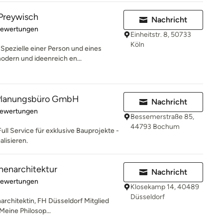
Preywisch
Nachricht
rtung: 4.9 von 5 Sternen
Bewertungen
Einheitstr. 8, 50733
Köln
Spezielle einer Person und eines
dern und ideenreich en...
lanungsbüro GmbH
Nachricht
rtung: 5 von 5 Sternen
Bewertungen
Bessemerstraße 85,
44793 Bochum
Full Service für exklusive Bauprojekte -
alisieren.
nnenarchitektur
Nachricht
rtung: 5 von 5 Sternen
Bewertungen
Klosekamp 14, 40489
Düsseldorf
narchitektin, FH Düsseldorf Mitglied
ine Philosop...