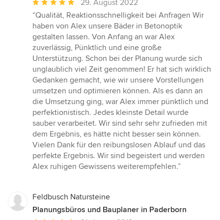
Durchschnittliche
29. August 2022
Bewertung:
“Qualität, Reaktionsschnelligkeit bei Anfragen Wir
5
haben von Alex unsere Bäder in Betonoptik
von
gestalten lassen. Von Anfang an war Alex
5
zuverlässig, Pünktlich und eine große
Sternen
Unterstützung. Schon bei der Planung wurde sich
unglaublich viel Zeit genommen! Er hat sich wirklich
Gedanken gemacht, wie wir unsere Vorstellungen
umsetzen und optimieren können. Als es dann an
die Umsetzung ging, war Alex immer pünktlich und
perfektionistisch. Jedes kleinste Detail wurde
sauber verarbeitet. Wir sind sehr sehr zufrieden mit
dem Ergebnis, es hätte nicht besser sein können.
Vielen Dank für den reibungslosen Ablauf und das
perfekte Ergebnis. Wir sind begeistert und werden
Alex ruhigen Gewissens weiterempfehlen.”
Feldbusch Natursteine
Planungsbüros und Bauplaner in Paderborn