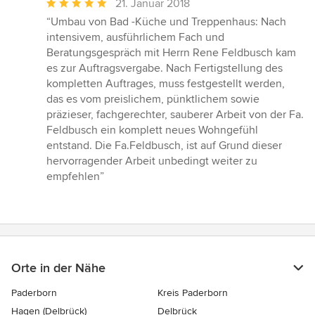
Durchschnittliche
21. Januar 2018
Bewertung:
“Umbau von Bad -Küche und Treppenhaus: Nach
5
intensivem, ausführlichem Fach und
von
Beratungsgespräch mit Herrn Rene Feldbusch kam
5
es zur Auftragsvergabe. Nach Fertigstellung des
Sternen
kompletten Auftrages, muss festgestellt werden,
das es vom preislichem, pünktlichem sowie
präzieser, fachgerechter, sauberer Arbeit von der Fa.
Feldbusch ein komplett neues Wohngefühl
entstand. Die Fa.Feldbusch, ist auf Grund dieser
hervorragender Arbeit unbedingt weiter zu
empfehlen”
Orte in der Nähe
Paderborn
Kreis Paderborn
Hagen (Delbrück)
Delbrück