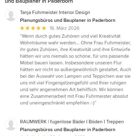
und Bauplaner in Paderborn
Tanja Fuhrmeister Interior Design
Planungsbüros und Bauplaner in Paderborn
Durchschnittliche
16. März 2026
Bewertung:
“Wenn durch gutes Zuhören und viel Kreativität
5
Wohnträume wahr werden... Ohne Frau Fuhrmeister,
von
ihr gutes Zuhören, ihre Kreativität und ihre Entwürfe
5
hätten wir uns niemals so schöne, für uns passende
Sternen
Möbel bauen lassen. Insbesondere unseren Flur
hätten wir nicht so außergewöhnlich gestaltet. Auch
bei der Auswahl von Lampen und Teppichen war sie
uns mit viel Fingerspitzengefühl und Ihrer ruhigen
und sehr angenehmen Art behilflich. Wir können
eine Zusammenarbeit mit Frau Fuhrmeister absolut
und uneingeschränkt empfehlen :-)”
RAUMWERK | fugenlose Bäder I Böden I Treppen
Planungsbüros und Bauplaner in Paderborn