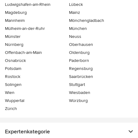
Ludwigshafen-am-Rhein
Lübeck
Magdeburg
Mainz
Mannheim
Mönchen­gladbach
Mülheim-an-der-Ruhr
München
Münster
Neuss
Nürnberg
Oberhausen
Offenbach-am-Main
Oldenburg
Osnabrück
Paderborn
Potsdam
Regensburg
Rostock
Saarbrücken
Solingen
Stuttgart
Wien
Wiesbaden
Wuppertal
Würzburg
Zürich
Expertenkategorie