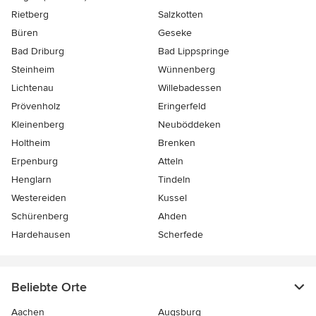
Rietberg
Salzkotten
Büren
Geseke
Bad Driburg
Bad Lippspringe
Steinheim
Wünnenberg
Lichtenau
Willebadessen
Prövenholz
Eringerfeld
Kleinenberg
Neuböddeken
Holtheim
Brenken
Erpenburg
Atteln
Henglarn
Tindeln
Westereiden
Kussel
Schürenberg
Ahden
Hardehausen
Scherfede
Beliebte Orte
Aachen
Augsburg