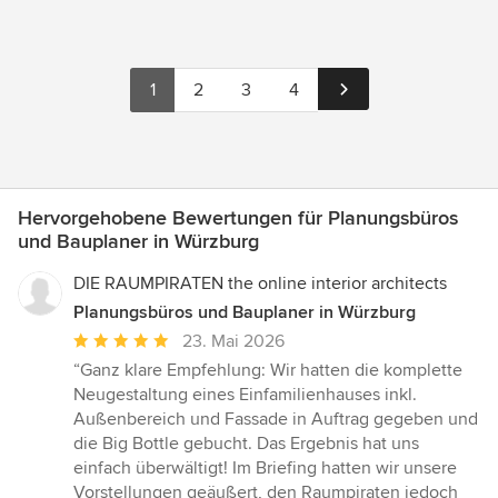
1
2
3
4
Hervorgehobene Bewertungen für Planungsbüros
und Bauplaner in Würzburg
DIE RAUMPIRATEN the online interior architects
Planungsbüros und Bauplaner in Würzburg
Durchschnittliche
23. Mai 2026
Bewertung:
“Ganz klare Empfehlung: Wir hatten die komplette
5
Neugestaltung eines Einfamilienhauses inkl.
von
Außenbereich und Fassade in Auftrag gegeben und
5
die Big Bottle gebucht. Das Ergebnis hat uns
Sternen
einfach überwältigt! Im Briefing hatten wir unsere
Vorstellungen geäußert, den Raumpiraten jedoch