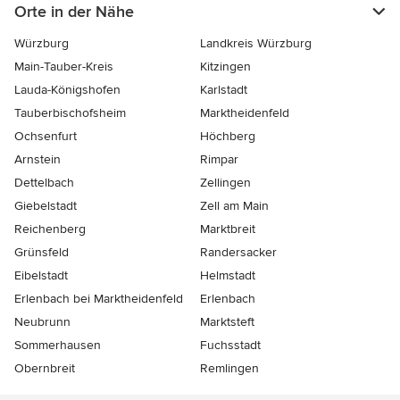
Orte in der Nähe
Würzburg
Landkreis Würzburg
Main-Tauber-Kreis
Kitzingen
Lauda-Königshofen
Karlstadt
Tauberbischofsheim
Marktheidenfeld
Ochsenfurt
Höchberg
Arnstein
Rimpar
Dettelbach
Zellingen
Giebelstadt
Zell am Main
Reichenberg
Marktbreit
Grünsfeld
Randersacker
Eibelstadt
Helmstadt
Erlenbach bei Marktheidenfeld
Erlenbach
Neubrunn
Marktsteft
Sommerhausen
Fuchsstadt
Obernbreit
Remlingen