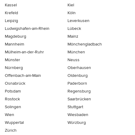
Kassel
Kiel
Krefeld
Köln
Leipzig
Leverkusen
Ludwigshafen-am-Rhein
Lübeck
Magdeburg
Mainz
Mannheim
Mönchen­gladbach
Mülheim-an-der-Ruhr
München
Münster
Neuss
Nürnberg
Oberhausen
Offenbach-am-Main
Oldenburg
Osnabrück
Paderborn
Potsdam
Regensburg
Rostock
Saarbrücken
Solingen
Stuttgart
Wien
Wiesbaden
Wuppertal
Würzburg
Zürich