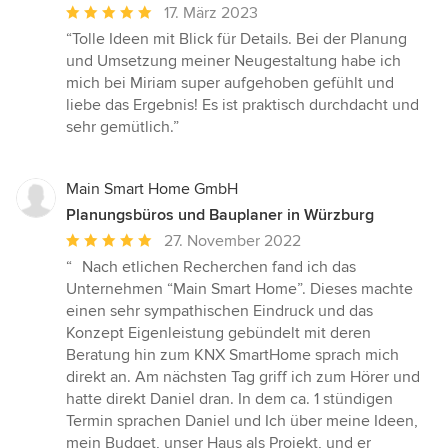
Durchschnittliche
17. März 2023
Bewertung:
“Tolle Ideen mit Blick für Details. Bei der Planung
5
und Umsetzung meiner Neugestaltung habe ich
von
mich bei Miriam super aufgehoben gefühlt und
5
liebe das Ergebnis! Es ist praktisch durchdacht und
Sternen
sehr gemütlich.”
Main Smart Home GmbH
Planungsbüros und Bauplaner in Würzburg
Durchschnittliche
27. November 2022
Bewertung:
“ Nach etlichen Recherchen fand ich das
5
Unternehmen “Main Smart Home”. Dieses machte
von
einen sehr sympathischen Eindruck und das
5
Konzept Eigenleistung gebündelt mit deren
Sternen
Beratung hin zum KNX SmartHome sprach mich
direkt an. Am nächsten Tag griff ich zum Hörer und
hatte direkt Daniel dran. In dem ca. 1 stündigen
Termin sprachen Daniel und Ich über meine Ideen,
mein Budget, unser Haus als Projekt, und er