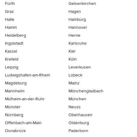
Fürth
Gelsenkirchen
Graz
Hagen
Halle
Hamburg
Hamm
Hannover
Heidelberg
Herne
Ingolstadt
Karlsruhe
Kassel
Kiel
Krefeld
Köln
Leipzig
Leverkusen
Ludwigshafen-am-Rhein
Lübeck
Magdeburg
Mainz
Mannheim
Mönchen­gladbach
Mülheim-an-der-Ruhr
München
Münster
Neuss
Nürnberg
Oberhausen
Offenbach-am-Main
Oldenburg
Osnabrück
Paderborn