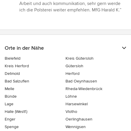
Sternen
Arbeit und auch kommunikation, sehr gern werde
ich die Polsterei weiter empfehlen. MfG Harald K.”
Orte in der Nähe
Bielefeld
Kreis Gütersloh
Kreis Herford
Gütersloh
Detmold
Herford
Bad Salzuflen
Bad Oeynhausen
Melle
Rheda-Wiedenbrück
Bünde
Löhne
Lage
Harsewinkel
Halle (Westf.)
Vlotho
Enger
Oerlinghausen
Spenge
Wennigsen