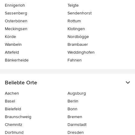
Ennigerloh
Telgte
Sassenberg
Sendenhorst
Osterbönen
Rottum
Meckingsen
Klotingen
Körde
Nordbögge
Wambeln
Brambauer
Altefeld
Weddinghofen
Bänkerheide
Fahnen
Beliebte Orte
Aachen
Augsburg
Basel
Berlin
Bielefeld
Bonn
Braunschweig
Bremen
Chemnitz
Darmstadt
Dortmund
Dresden