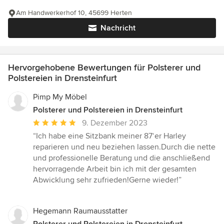
Am Handwerkerhof 10, 45699 Herten
Nachricht
Hervorgehobene Bewertungen für Polsterer und
Polstereien in Drensteinfurt
Pimp My Möbel
Polsterer und Polstereien in Drensteinfurt
Durchschnittliche
9. Dezember 2023
Bewertung:
“Ich habe eine Sitzbank meiner 87‘er Harley
5
reparieren und neu beziehen lassen.Durch die nette
von
und professionelle Beratung und die anschließend
5
hervorragende Arbeit bin ich mit der gesamten
Sternen
Abwicklung sehr zufrieden!Gerne wieder!”
Hegemann Raumausstatter