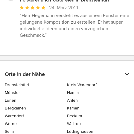
Polsterer und Polstereien in Drensteinfurt
Durchschnittliche
24. März 2019
Bewertung:
“Herr Hegemann versteht es aus einem Fenster eine
5
gelungene Komposition zu erstellen. Er hat super
von
individuelle Ideen und einen vorzüglichen
5
Geschmack.”
Sternen
Orte in der Nähe
Drensteinfurt
Kreis Warendorf
Münster
Hamm
Lünen
Ahlen
Bergkamen
Kamen
Warendorf
Beckum
Werne
Waltrop
Selm
Lüdinghausen