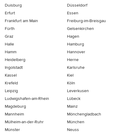
Duisburg
Düsseldorf
Erfurt
Essen
Frankfurt am Main
Freiburg-im-Breisgau
Fürth
Gelsenkirchen
Graz
Hagen
Halle
Hamburg
Hamm
Hannover
Heidelberg
Herne
Ingolstadt
Karlsruhe
Kassel
Kiel
Krefeld
Köln
Leipzig
Leverkusen
Ludwigshafen-am-Rhein
Lübeck
Magdeburg
Mainz
Mannheim
Mönchen­gladbach
Mülheim-an-der-Ruhr
München
Münster
Neuss