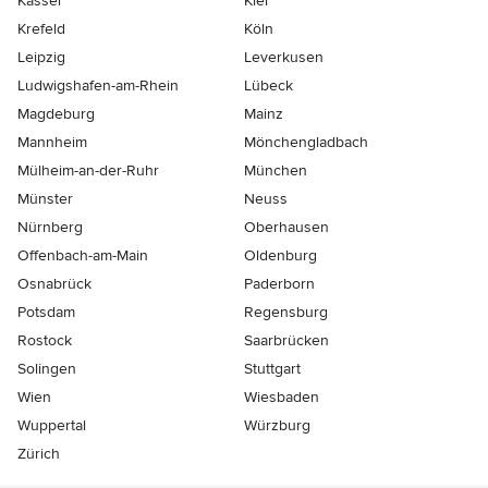
Kassel
Kiel
Krefeld
Köln
Leipzig
Leverkusen
Ludwigshafen-am-Rhein
Lübeck
Magdeburg
Mainz
Mannheim
Mönchen­gladbach
Mülheim-an-der-Ruhr
München
Münster
Neuss
Nürnberg
Oberhausen
Offenbach-am-Main
Oldenburg
Osnabrück
Paderborn
Potsdam
Regensburg
Rostock
Saarbrücken
Solingen
Stuttgart
Wien
Wiesbaden
Wuppertal
Würzburg
Zürich