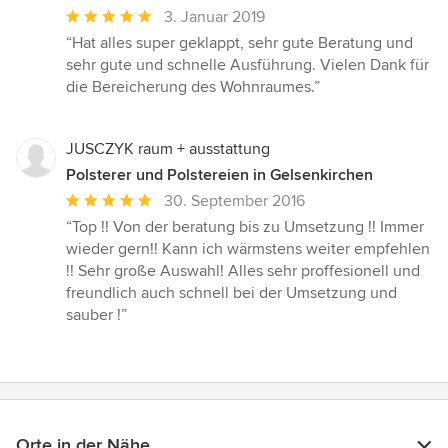
Durchschnittliche
3. Januar 2019
Bewertung:
“Hat alles super geklappt, sehr gute Beratung und
5
sehr gute und schnelle Ausführung. Vielen Dank für
von
die Bereicherung des Wohnraumes.”
5
Sternen
JUSCZYK raum + ausstattung
Polsterer und Polstereien in Gelsenkirchen
Durchschnittliche
30. September 2016
Bewertung:
“Top !! Von der beratung bis zu Umsetzung !! Immer
5
wieder gern!! Kann ich wärmstens weiter empfehlen
von
!! Sehr große Auswahl! Alles sehr proffesionell und
5
freundlich auch schnell bei der Umsetzung und
Sternen
sauber !”
Orte in der Nähe