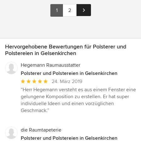
1
2
Hervorgehobene Bewertungen für Polsterer und
Polstereien in Gelsenkirchen
Hegemann Raumausstatter
Polsterer und Polstereien in Gelsenkirchen
Durchschnittliche
24. März 2019
Bewertung:
“Herr Hegemann versteht es aus einem Fenster eine
5
gelungene Komposition zu erstellen. Er hat super
von
individuelle Ideen und einen vorzüglichen
5
Geschmack.”
Sternen
die Raumtapeterie
Polsterer und Polstereien in Gelsenkirchen