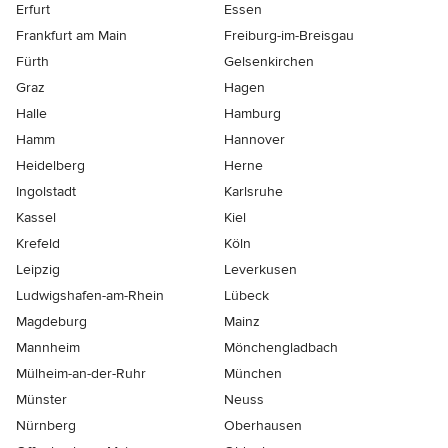
Erfurt
Essen
Frankfurt am Main
Freiburg-im-Breisgau
Fürth
Gelsenkirchen
Graz
Hagen
Halle
Hamburg
Hamm
Hannover
Heidelberg
Herne
Ingolstadt
Karlsruhe
Kassel
Kiel
Krefeld
Köln
Leipzig
Leverkusen
Ludwigshafen-am-Rhein
Lübeck
Magdeburg
Mainz
Mannheim
Mönchen­gladbach
Mülheim-an-der-Ruhr
München
Münster
Neuss
Nürnberg
Oberhausen