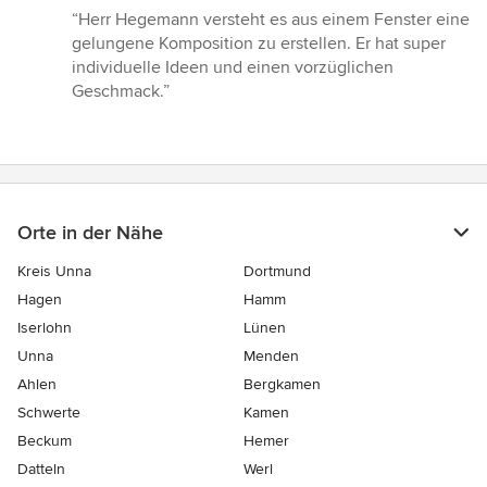
Bewertung:
“Herr Hegemann versteht es aus einem Fenster eine
5
gelungene Komposition zu erstellen. Er hat super
von
individuelle Ideen und einen vorzüglichen
5
Geschmack.”
Sternen
Orte in der Nähe
Kreis Unna
Dortmund
Hagen
Hamm
Iserlohn
Lünen
Unna
Menden
Ahlen
Bergkamen
Schwerte
Kamen
Beckum
Hemer
Datteln
Werl