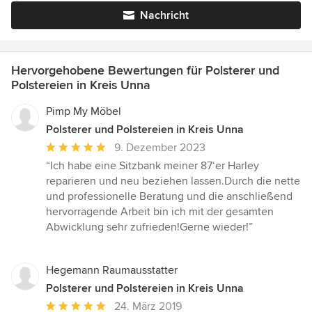
Nachricht
Hervorgehobene Bewertungen für Polsterer und
Polstereien in Kreis Unna
Pimp My Möbel
Polsterer und Polstereien in Kreis Unna
Durchschnittliche
9. Dezember 2023
Bewertung:
“Ich habe eine Sitzbank meiner 87‘er Harley
5
reparieren und neu beziehen lassen.Durch die nette
von
und professionelle Beratung und die anschließend
5
hervorragende Arbeit bin ich mit der gesamten
Sternen
Abwicklung sehr zufrieden!Gerne wieder!”
Hegemann Raumausstatter
Polsterer und Polstereien in Kreis Unna
Durchschnittliche
24. März 2019