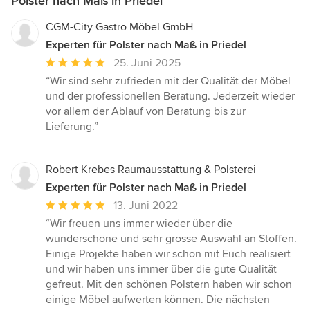
Polster nach Maß in Priedel
CGM-City Gastro Möbel GmbH
Experten für Polster nach Maß in Priedel
Durchschnittliche
25. Juni 2025
Bewertung:
“Wir sind sehr zufrieden mit der Qualität der Möbel
5
und der professionellen Beratung. Jederzeit wieder
von
vor allem der Ablauf von Beratung bis zur
5
Lieferung.”
Sternen
Robert Krebes Raumausstattung & Polsterei
Experten für Polster nach Maß in Priedel
Durchschnittliche
13. Juni 2022
Bewertung:
“Wir freuen uns immer wieder über die
5
wunderschöne und sehr grosse Auswahl an Stoffen.
von
Einige Projekte haben wir schon mit Euch realisiert
5
und wir haben uns immer über die gute Qualität
Sternen
gefreut. Mit den schönen Polstern haben wir schon
einige Möbel aufwerten können. Die nächsten