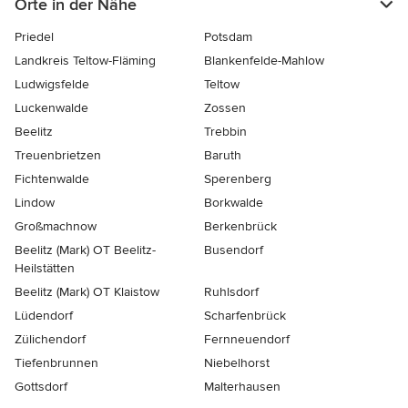
Orte in der Nähe
Priedel
Potsdam
Landkreis Teltow-Fläming
Blankenfelde-Mahlow
Ludwigsfelde
Teltow
Luckenwalde
Zossen
Beelitz
Trebbin
Treuenbrietzen
Baruth
Fichtenwalde
Sperenberg
Lindow
Borkwalde
Großmachnow
Berkenbrück
Beelitz (Mark) OT Beelitz-
Busendorf
Heilstätten
Beelitz (Mark) OT Klaistow
Ruhlsdorf
Lüdendorf
Scharfenbrück
Zülichendorf
Fernneuendorf
Tiefenbrunnen
Niebelhorst
Gottsdorf
Malterhausen