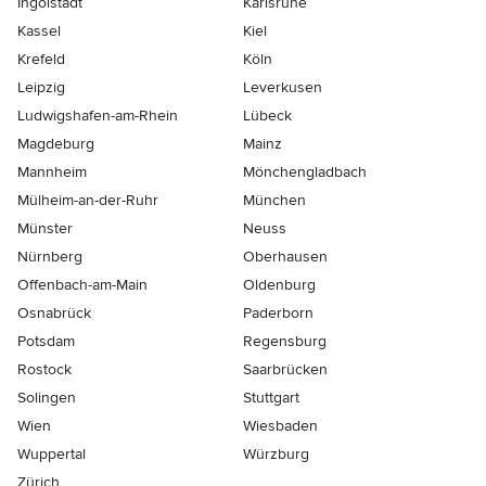
Ingolstadt
Karlsruhe
Kassel
Kiel
Krefeld
Köln
Leipzig
Leverkusen
Ludwigshafen-am-Rhein
Lübeck
Magdeburg
Mainz
Mannheim
Mönchen­gladbach
Mülheim-an-der-Ruhr
München
Münster
Neuss
Nürnberg
Oberhausen
Offenbach-am-Main
Oldenburg
Osnabrück
Paderborn
Potsdam
Regensburg
Rostock
Saarbrücken
Solingen
Stuttgart
Wien
Wiesbaden
Wuppertal
Würzburg
Zürich