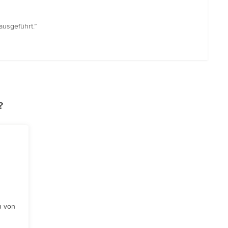
ausgeführt.”
?
n von