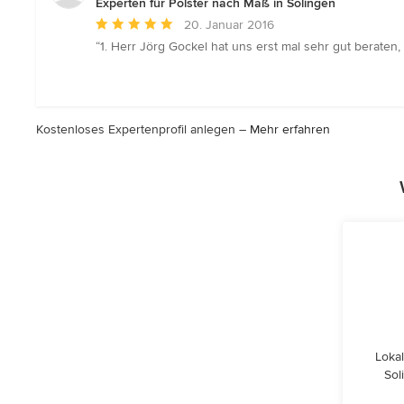
Experten für Polster nach Maß in Solingen
Durchschnittliche
20. Januar 2016
Bewertung:
“1. Herr Jörg Gockel hat uns erst mal sehr gut beraten,
5
von
5
Sternen
Kostenloses Expertenprofil anlegen –
Mehr erfahren
Lokal
Sol