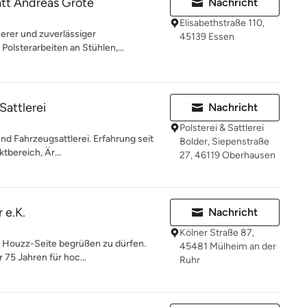
att Andreas Grote
Nachricht
Elisabethstraße 110,
cherer und zuverlässiger
45139 Essen
olsterarbeiten an Stühlen,...
Sattlerei
Nachricht
Polsterei & Sattlerei
und Fahrzeugsattlerei. Erfahrung seit
Bolder, Siepenstraße
tbereich, Är...
27, 46119 Oberhausen
 e.K.
Nachricht
Kölner Straße 87,
r Houzz-Seite begrüßen zu dürfen.
45481 Mülheim an der
 75 Jahren für hoc...
Ruhr