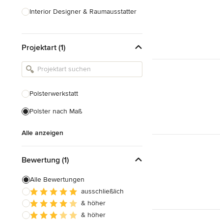
Interior Designer & Raumausstatter
Küchenplanung
Projektart (1)
Landschaftsarchitekten
Armaturen & Sanitärbedarf
Beleuchtung
Polsterwerkstatt
Einbauschränke
Polster nach Maß
Alle anzeigen
Alle anzeigen
Bewertung (1)
Alle Bewertungen
ausschließlich
& höher
& höher