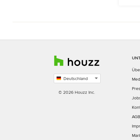
UN
Übe
Deutschland
Med
Land
Pre
auswählen
© 2026 Houzz Inc.
Job
Kon
AG
Imp
Mar