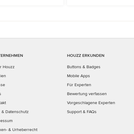
TERNEHMEN
HOUZZ ERKUNDEN
r Houzz
Buttons & Badges
ien
Mobile Apps
sse
Für Experten
s
Bewertung verfassen
takt
Vorgeschlagene Experten
B
&
Datenschutz
Support & FAQs
ressum
ken- & Urheberrecht