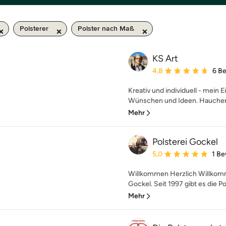
Polsterer
Polster nach Maß
KS Art
Durchschnittliche Bewe
4,8
6 B
Kreativ und individuell - mein E
Wünschen und Ideen. Hauchen 
Mehr
Polsterei Gockel
Durchschnittliche Bewe
5,0
1 B
Willkommen Herzlich Willkomme
Gockel. Seit 1997 gibt es die Pol
Mehr