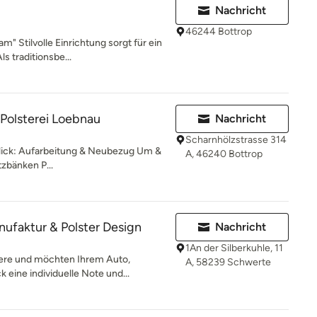
Nachricht
46244 Bottrop
" Stilvolle Einrichtung sorgt für ein
s traditionsbe...
Polsterei Loebnau
Nachricht
Scharnhölzstrasse 314
Blick: Aufarbeitung & Neubezug Um &
A, 46240 Bottrop
zbänken P...
anufaktur & Polster Design
Nachricht
1An der Silberkuhle, 11
dere und möchten Ihrem Auto,
A, 58239 Schwerte
 eine individuelle Note und...