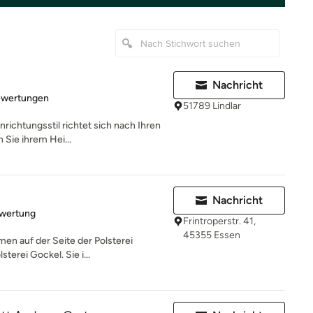
Nachricht
rtung: 4.8 von 5 Sternen
ewertungen
51789 Lindlar
inrichtungsstil richtet sich nach Ihren
Sie ihrem Hei...
Nachricht
rtung: 5 von 5 Sternen
ewertung
Frintroperstr. 41,
45355 Essen
n auf der Seite der Polsterei
sterei Gockel. Sie i...