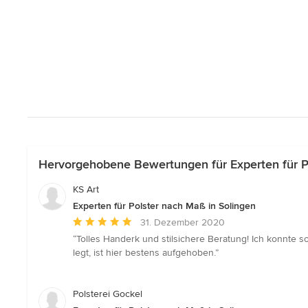
Hervorgehobene Bewertungen für Experten für P
KS Art
Experten für Polster nach Maß in Solingen
Durchschnittliche
31. Dezember 2020
Bewertung:
“Tolles Handerk und stilsichere Beratung! Ich konnte 
5
legt, ist hier bestens aufgehoben.”
von
5
Sternen
Polsterei Gockel