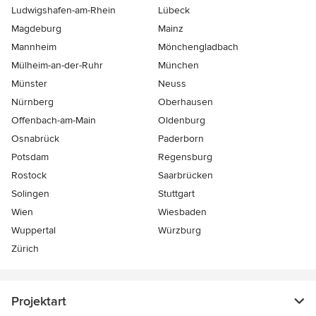
Ludwigshafen-am-Rhein
Lübeck
Magdeburg
Mainz
Mannheim
Mönchen­gladbach
Mülheim-an-der-Ruhr
München
Münster
Neuss
Nürnberg
Oberhausen
Offenbach-am-Main
Oldenburg
Osnabrück
Paderborn
Potsdam
Regensburg
Rostock
Saarbrücken
Solingen
Stuttgart
Wien
Wiesbaden
Wuppertal
Würzburg
Zürich
Projektart