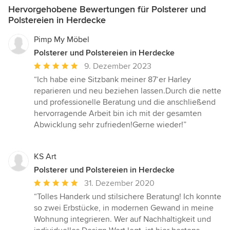
Hervorgehobene Bewertungen für Polsterer und
Polstereien in Herdecke
Pimp My Möbel
Polsterer und Polstereien in Herdecke
Durchschnittliche
9. Dezember 2023
Bewertung:
“Ich habe eine Sitzbank meiner 87‘er Harley
5
reparieren und neu beziehen lassen.Durch die nette
von
und professionelle Beratung und die anschließend
5
hervorragende Arbeit bin ich mit der gesamten
Sternen
Abwicklung sehr zufrieden!Gerne wieder!”
KS Art
Polsterer und Polstereien in Herdecke
Durchschnittliche
31. Dezember 2020
Bewertung:
“Tolles Handerk und stilsichere Beratung! Ich konnte
5
so zwei Erbstücke, in modernen Gewand in meine
von
Wohnung integrieren. Wer auf Nachhaltigkeit und
5