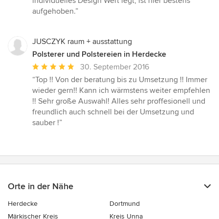
individuelles Design Wert legt, ist hier bestens
Sternen
aufgehoben.”
JUSCZYK raum + ausstattung
Polsterer und Polstereien in Herdecke
Durchschnittliche
30. September 2016
Bewertung:
“Top !! Von der beratung bis zu Umsetzung !! Immer
5
wieder gern!! Kann ich wärmstens weiter empfehlen
von
!! Sehr große Auswahl! Alles sehr proffesionell und
5
freundlich auch schnell bei der Umsetzung und
Sternen
sauber !”
Orte in der Nähe
Herdecke
Dortmund
Märkischer Kreis
Kreis Unna