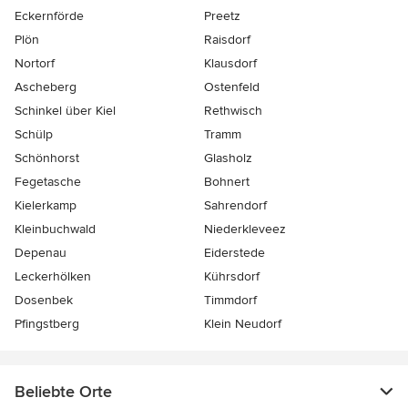
Eckernförde
Preetz
Plön
Raisdorf
Nortorf
Klausdorf
Ascheberg
Ostenfeld
Schinkel über Kiel
Rethwisch
Schülp
Tramm
Schönhorst
Glasholz
Fegetasche
Bohnert
Kielerkamp
Sahrendorf
Kleinbuchwald
Niederkleveez
Depenau
Eiderstede
Leckerhölken
Kührsdorf
Dosenbek
Timmdorf
Pfingstberg
Klein Neudorf
Beliebte Orte