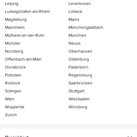
Leipzig
Leverkusen
Ludwigshafen-am-Rhein
Lübeck
Magdeburg
Mainz
Mannheim
Mönchen­gladbach
Mülheim-an-der-Ruhr
München
Münster
Neuss
Nürnberg
Oberhausen
Offenbach-am-Main
Oldenburg
Osnabrück
Paderborn
Potsdam
Regensburg
Rostock
Saarbrücken
Solingen
Stuttgart
Wien
Wiesbaden
Wuppertal
Würzburg
Zürich