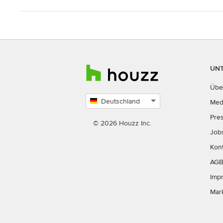
UN
Übe
Deutschland
Med
Land
Pre
auswählen
© 2026 Houzz Inc.
Job
Kon
AG
Imp
Mar