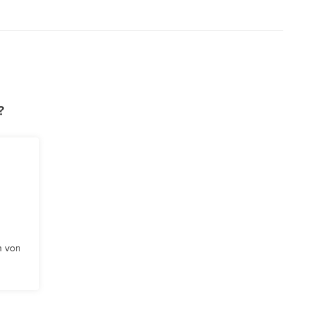
?
n von