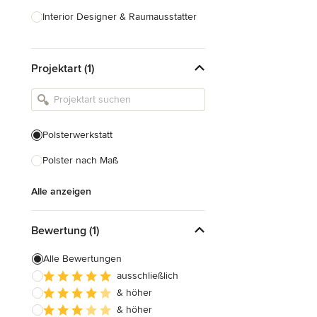
Interior Designer & Raumausstatter
Küchenplanung
Projektart (1)
Landschaftsarchitekten
Armaturen & Sanitärbedarf
Beleuchtung
Polsterwerkstatt
Einbauschränke
Polster nach Maß
Alle anzeigen
Alle anzeigen
Bewertung (1)
Alle Bewertungen
ausschließlich
& höher
& höher