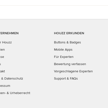
TERNEHMEN
HOUZZ ERKUNDEN
r Houzz
Buttons & Badges
ien
Mobile Apps
sse
Für Experten
s
Bewertung verfassen
takt
Vorgeschlagene Experten
B
&
Datenschutz
Support & FAQs
ressum
ken- & Urheberrecht