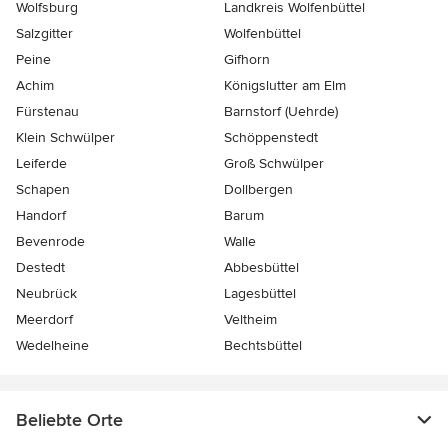
Wolfsburg
Landkreis Wolfenbüttel
Salzgitter
Wolfenbüttel
Peine
Gifhorn
Achim
Königslutter am Elm
Fürstenau
Barnstorf (Uehrde)
Klein Schwülper
Schöppenstedt
Leiferde
Groß Schwülper
Schapen
Dollbergen
Handorf
Barum
Bevenrode
Walle
Destedt
Abbesbüttel
Neubrück
Lagesbüttel
Meerdorf
Veltheim
Wedelheine
Bechtsbüttel
Beliebte Orte