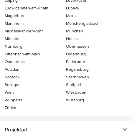
Leipzig
Leverkusen
Ludwigshafen-am-Rhein
Lübeck
Magdeburg
Mainz
Mannheim
Mönchen­gladbach
Mülheim-an-der-Ruhr
München
Münster
Neuss
Nürnberg
Oberhausen
Offenbach-am-Main
Oldenburg
Osnabrück
Paderborn
Potsdam
Regensburg
Rostock
Saarbrücken
Solingen
Stuttgart
Wien
Wiesbaden
Wuppertal
Würzburg
Zürich
Projektart