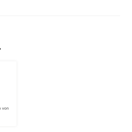
?
n von