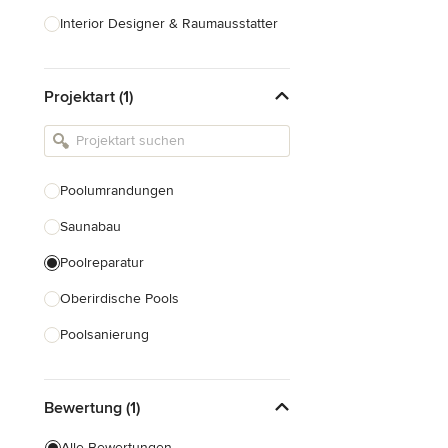
Interior Designer & Raumausstatter
Küchenplanung
Projektart (1)
Landschaftsarchitekten
Armaturen & Sanitärbedarf
Beleuchtung
Poolumrandungen
Einbauschränke
Saunabau
Alle anzeigen
Poolreparatur
Oberirdische Pools
Poolsanierung
Alle anzeigen
Bewertung (1)
Alle Bewertungen