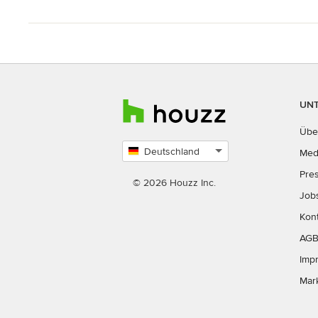
UN
Übe
Deutschland
Med
Land
Pre
auswählen
© 2026 Houzz Inc.
Job
Kon
AG
Imp
Mar