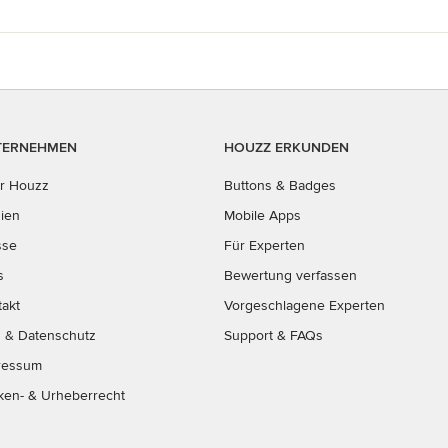
TERNEHMEN
HOUZZ ERKUNDEN
r Houzz
Buttons & Badges
ien
Mobile Apps
sse
Für Experten
s
Bewertung verfassen
takt
Vorgeschlagene Experten
B
&
Datenschutz
Support & FAQs
ressum
ken- & Urheberrecht