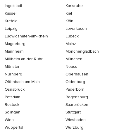
Ingolstadt
Karlsruhe
Kassel
Kiel
Krefeld
Köln
Leipzig
Leverkusen
Ludwigshafen-am-Rhein
Lübeck
Magdeburg
Mainz
Mannheim
Mönchen­gladbach
Mülheim-an-der-Ruhr
München
Münster
Neuss
Nürnberg
Oberhausen
Offenbach-am-Main
Oldenburg
Osnabrück
Paderborn
Potsdam
Regensburg
Rostock
Saarbrücken
Solingen
Stuttgart
Wien
Wiesbaden
Wuppertal
Würzburg