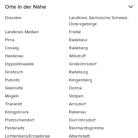
Orte in der Nähe
Dresden
Landkreis Sächsische Schweiz-
Osterzgebirge
Landkreis Meißen
Freital
Pirna
Radebeul
Coswig
Radeberg
Heidenau
Wilsdruff
Dippoldiswalde
Großröhrsdorf
Groitzsch
Radeburg
Pulsnitz
Klingenberg
Glashütte
Dohna
Mügeln
Stolpen
Tharandt
Arnsdorf
Königsbrück
Rabenau
Pretzschendorf
Dürrröhrsdorf
Pesterwitz
Reinhardtsgrimma
Lichtenberg/Erzgebirge
Albertstadt