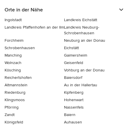
Orte in der Nähe
Ingolstadt
Landkreis Eichstätt
Landkreis Pfaffenhofen an der Ilm
Landkreis Neuburg-
Schrobenhausen
Forchheim
Neuburg an der Donau
Schrobenhausen
Eichstätt
Manching
Gaimersheim
Wolnzach
Geisenfeld
Kösching
Vohburg an der Donau
Reichertshofen
Baiersdorf
Altmannstein
Au in der Hallertau
Riedenburg
Kipfenberg
Klingsmoos
Hohenwart
Pförring
Nassenfels
Zandt
Baiern
Königsfeld
Auhausen