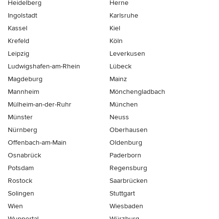
Heidelberg
Herne
Ingolstadt
Karlsruhe
Kassel
Kiel
Krefeld
Köln
Leipzig
Leverkusen
Ludwigshafen-am-Rhein
Lübeck
Magdeburg
Mainz
Mannheim
Mönchen­gladbach
Mülheim-an-der-Ruhr
München
Münster
Neuss
Nürnberg
Oberhausen
Offenbach-am-Main
Oldenburg
Osnabrück
Paderborn
Potsdam
Regensburg
Rostock
Saarbrücken
Solingen
Stuttgart
Wien
Wiesbaden
Wuppertal
Würzburg