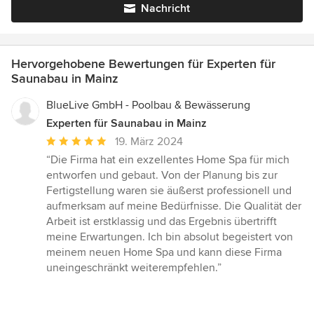
Nachricht
Hervorgehobene Bewertungen für Experten für
Saunabau in Mainz
BlueLive GmbH - Poolbau & Bewässerung
Experten für Saunabau in Mainz
Durchschnittliche
19. März 2024
Bewertung:
“Die Firma hat ein exzellentes Home Spa für mich
5
entworfen und gebaut. Von der Planung bis zur
von
Fertigstellung waren sie äußerst professionell und
5
aufmerksam auf meine Bedürfnisse. Die Qualität der
Sternen
Arbeit ist erstklassig und das Ergebnis übertrifft
meine Erwartungen. Ich bin absolut begeistert von
meinem neuen Home Spa und kann diese Firma
uneingeschränkt weiterempfehlen.”