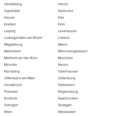
Heidelberg
Herne
Ingolstadt
Karlsruhe
Kassel
Kiel
Krefeld
Köln
Leipzig
Leverkusen
Ludwigshafen-am-Rhein
Lübeck
Magdeburg
Mainz
Mannheim
Mönchen­gladbach
Mülheim-an-der-Ruhr
München
Münster
Neuss
Nürnberg
Oberhausen
Offenbach-am-Main
Oldenburg
Osnabrück
Paderborn
Potsdam
Regensburg
Rostock
Saarbrücken
Solingen
Stuttgart
Wien
Wiesbaden