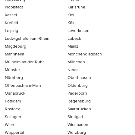
Ingolstadt
Karlsruhe
Kassel
Kiel
Krefeld
Köln
Leipzig
Leverkusen
Ludwigshafen-am-Rhein
Lübeck
Magdeburg
Mainz
Mannheim
Mönchen­gladbach
Mülheim-an-der-Ruhr
München
Münster
Neuss
Nürnberg
Oberhausen
Offenbach-am-Main
Oldenburg
Osnabrück
Paderborn
Potsdam
Regensburg
Rostock
Saarbrücken
Solingen
Stuttgart
Wien
Wiesbaden
Wuppertal
Würzburg