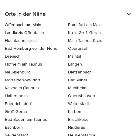
Orte in der Nähe
Offenbach am Main
Frankfurt am Main
Landkreis Offenbach
Kreis Groß-Gerau
Hochtaunuskreis
Main-Taunus-Kreis
Bad Homburg vor der Höhe
Oberursel
Dreieich
Maintal
Hofheim am Taunus
Langen
Neu-Isenburg
Dietzenbach
Mörfelden-Walldorf
Bad Vilbel
Kelkheim (Taunus)
Mühlheim
Hattersheim
Obertshausen
Friedrichsdorf
Weiterstadt
Groß-Gerau
Karben
Bad Soden am Taunus
Bruchköbel
Eschborn
Nidderau
Seligenstadt
Heusenstamm