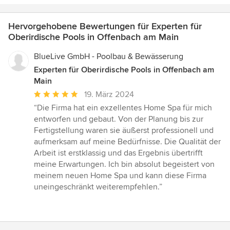
Hervorgehobene Bewertungen für Experten für
Oberirdische Pools in Offenbach am Main
BlueLive GmbH - Poolbau & Bewässerung
Experten für Oberirdische Pools in Offenbach am
Main
Durchschnittliche
19. März 2024
Bewertung:
“Die Firma hat ein exzellentes Home Spa für mich
5
entworfen und gebaut. Von der Planung bis zur
von
Fertigstellung waren sie äußerst professionell und
5
aufmerksam auf meine Bedürfnisse. Die Qualität der
Sternen
Arbeit ist erstklassig und das Ergebnis übertrifft
meine Erwartungen. Ich bin absolut begeistert von
meinem neuen Home Spa und kann diese Firma
uneingeschränkt weiterempfehlen.”