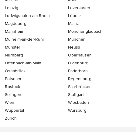
Leipzig
Leverkusen
Ludwigshafen-am-Rhein
Lübeck
Magdeburg
Mainz
Mannheim
Mönchen­gladbach
Mülheim-an-der-Ruhr
München
Münster
Neuss
Nürnberg
Oberhausen
Offenbach-am-Main
Oldenburg
Osnabrück
Paderborn
Potsdam
Regensburg
Rostock
Saarbrücken
Solingen
Stuttgart
Wien
Wiesbaden
Wuppertal
Würzburg
Zürich