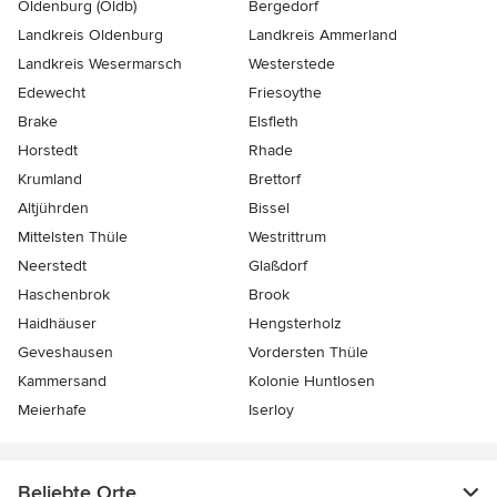
Oldenburg (Oldb)
Bergedorf
Landkreis Oldenburg
Landkreis Ammerland
Landkreis Wesermarsch
Westerstede
Edewecht
Friesoythe
Brake
Elsfleth
Horstedt
Rhade
Krumland
Brettorf
Altjührden
Bissel
Mittelsten Thüle
Westrittrum
Neerstedt
Glaßdorf
Haschenbrok
Brook
Haidhäuser
Hengsterholz
Geveshausen
Vordersten Thüle
Kammersand
Kolonie Huntlosen
Meierhafe
Iserloy
Beliebte Orte