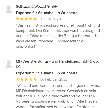
Sternen
Sollazzo & Wetzel GmbH
Experten für Saunabau in Wuppertal
Durchschnittliche
9. Juni 2023
Bewertung:
“Das Team ist äußerst professionell, pünktlich und
5
kompetent. Die Kommunikation war hervorragend
von
und ich fühlte mich zu jeder Zeit gut betreut. Ich
5
kann diesen Poolbauer uneingeschränkt
Sternen
empfehlen!”
MF-Dienstleistungs - und Handelsges. mbH & Co.
KG
Experten für Saunabau in Wuppertal
Durchschnittliche
16. Februar 2023
Bewertung:
“Wir sind und waren mit den Leistungen der Firma
5
MF Dienstleistung vom ersten Gespräch an sehr
von
zufrieden. Die Begleitung während der ganzen
5
Vorbereitungsphase war vorbildlich. Alle Fragen
Sternen
wurden fachmännisch beantwortet. Empfehlen