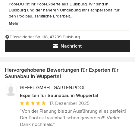
Pool-DU ist Ihr Pool-Experte aus Duisburg. Wir sind in
Duisburg und der näheren Umgebung Ihr Fachpersonal für
den Poolbau, sämtliche Erdarbeit...
Mehr
Düsseldorfer Str. 118, 47239 Duisburg
Nachricht
Hervorgehobene Bewertungen für Experten für
Saunabau in Wuppertal
GIFFEL GMBH - GARTEN.POOL
Experten für Saunabau in Wuppertal
Durchschnittliche
17. Dezember 2025
Bewertung:
“Von der Planung bis zur Ausführung alles perfekt!
5
Der Pool ist traumhaft schön geworden!!! Vielen
von
Dank nochmals.”
5