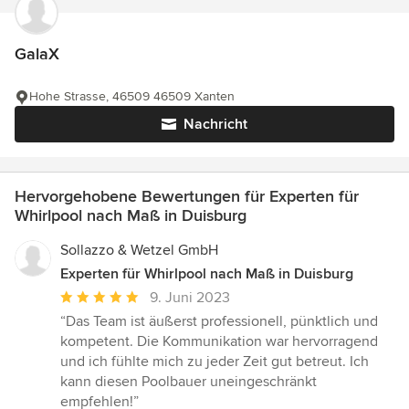
GalaX
Hohe Strasse, 46509 46509 Xanten
Nachricht
Hervorgehobene Bewertungen für Experten für
Whirlpool nach Maß in Duisburg
Sollazzo & Wetzel GmbH
Experten für Whirlpool nach Maß in Duisburg
Durchschnittliche
9. Juni 2023
Bewertung:
“Das Team ist äußerst professionell, pünktlich und
5
kompetent. Die Kommunikation war hervorragend
von
und ich fühlte mich zu jeder Zeit gut betreut. Ich
5
kann diesen Poolbauer uneingeschränkt
Sternen
empfehlen!”