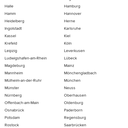
Halle
Hamburg
Hamm
Hannover
Heidelberg
Herne
Ingolstadt
Karlsruhe
Kassel
Kiel
Krefeld
Köln
Leipzig
Leverkusen
Ludwigshafen-am-Rhein
Lübeck
Magdeburg
Mainz
Mannheim
Mönchen­gladbach
Mülheim-an-der-Ruhr
München
Münster
Neuss
Nürnberg
Oberhausen
Offenbach-am-Main
Oldenburg
Osnabrück
Paderborn
Potsdam
Regensburg
Rostock
Saarbrücken