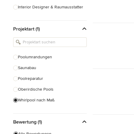
Interior Designer & Raumausstatter
Küchenplanung
Projektart (1)
Landschaftsarchitekten
Armaturen & Sanitärbedarf
Beleuchtung
Poolumrandungen
Einbauschränke
Saunabau
Alle anzeigen
Poolreparatur
Oberirdische Pools
Whirlpool nach Maß
Naturpoolbau
Bewertung (1)
Poolsanierung
Alle Bewertungen