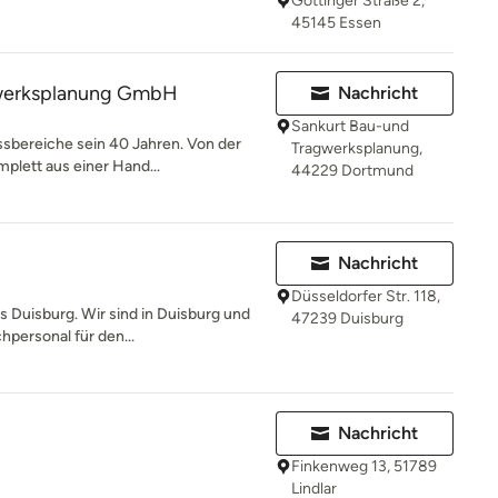
Göttinger Straße 2,
45145 Essen
gwerksplanung GmbH
Nachricht
Sankurt Bau-und
ssbereiche sein 40 Jahren. Von der
Tragwerksplanung,
plett aus einer Hand...
44229 Dortmund
Nachricht
Düsseldorfer Str. 118,
s Duisburg. Wir sind in Duisburg und
47239 Duisburg
personal für den...
Nachricht
Finkenweg 13, 51789
Lindlar