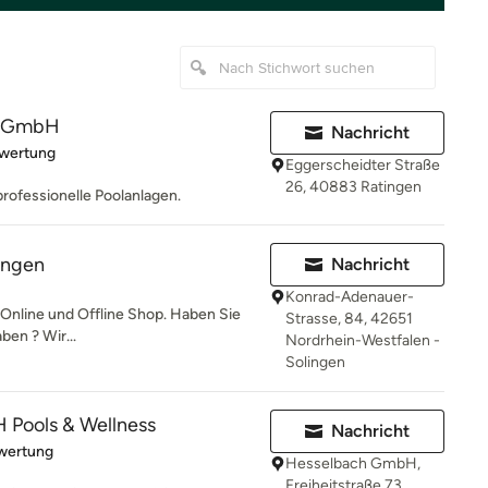
el GmbH
Nachricht
rtung: 5 von 5 Sternen
ewertung
Eggerscheidter Straße
26, 40883 Ratingen
rofessionelle Poolanlagen.
ingen
Nachricht
Konrad-Adenauer-
nline und Offline Shop. Haben Sie
Strasse, 84, 42651
ben ? Wir...
Nordrhein-Westfalen -
Solingen
Pools & Wellness
Nachricht
rtung: 1 von 5 Sternen
wertung
Hesselbach GmbH,
Freiheitstraße 73,