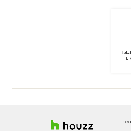
Lokal
Er
UN