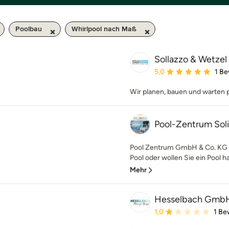
Poolbau
Whirlpool nach Maß
Sollazzo & Wetz
Durchschnittliche Bewe
5,0
1 B
Wir planen, bauen und warten p
Pool-Zentrum Sol
Pool Zentrum GmbH & Co. KG O
Pool oder wollen Sie ein Pool ha
Mehr
Hesselbach GmbH 
Durchschnittliche Bewe
1,0
1 Be