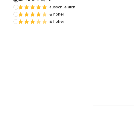
Alle anzeigen
ausschließlich
& höher
& höher