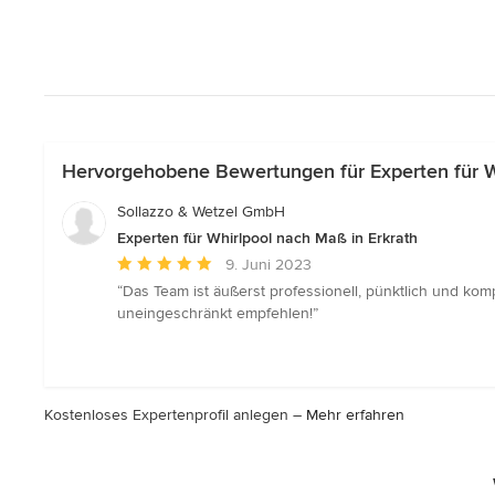
Hervorgehobene Bewertungen für Experten für Wh
Sollazzo & Wetzel GmbH
Experten für Whirlpool nach Maß in Erkrath
Durchschnittliche
9. Juni 2023
Bewertung:
“Das Team ist äußerst professionell, pünktlich und kom
5
uneingeschränkt empfehlen!”
von
5
Sternen
Kostenloses Expertenprofil anlegen –
Mehr erfahren