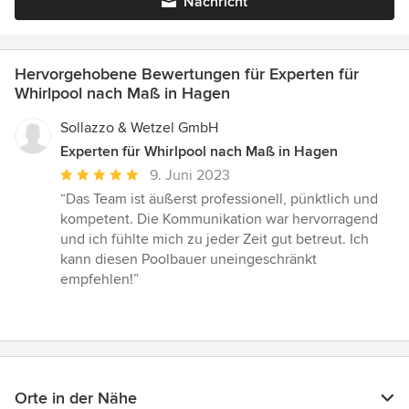
Nachricht
Hervorgehobene Bewertungen für Experten für
Whirlpool nach Maß in Hagen
Sollazzo & Wetzel GmbH
Experten für Whirlpool nach Maß in Hagen
Durchschnittliche
9. Juni 2023
Bewertung:
“Das Team ist äußerst professionell, pünktlich und
5
kompetent. Die Kommunikation war hervorragend
von
und ich fühlte mich zu jeder Zeit gut betreut. Ich
5
kann diesen Poolbauer uneingeschränkt
Sternen
empfehlen!”
Orte in der Nähe