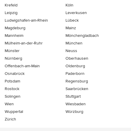
Krefeld
Köln
Leipzig
Leverkusen
Ludwigshafen-am-Rhein
Lübeck
Magdeburg
Mainz
Mannheim
Mönchen­gladbach
Mülheim-an-der-Ruhr
München
Münster
Neuss
Nürnberg
Oberhausen
Offenbach-am-Main
Oldenburg
Osnabrück
Paderborn
Potsdam
Regensburg
Rostock
Saarbrücken
Solingen
Stuttgart
Wien
Wiesbaden
Wuppertal
Würzburg
Zürich