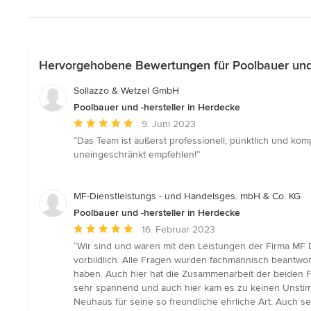
Hervorgehobene Bewertungen für Poolbauer und 
Sollazzo & Wetzel GmbH
Poolbauer und -hersteller in Herdecke
Durchschnittliche
9. Juni 2023
Bewertung:
“Das Team ist äußerst professionell, pünktlich und kom
5
uneingeschränkt empfehlen!”
von
5
Sternen
MF-Dienstleistungs - und Handelsges. mbH & Co. KG
Poolbauer und -hersteller in Herdecke
Durchschnittliche
16. Februar 2023
Bewertung:
“Wir sind und waren mit den Leistungen der Firma MF
5
vorbildlich. Alle Fragen wurden fachmännisch beantwor
von
haben. Auch hier hat die Zusammenarbeit der beiden F
5
sehr spannend und auch hier kam es zu keinen Unstim
Sternen
Neuhaus für seine so freundliche ehrliche Art. Auch sei