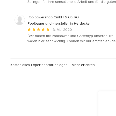
Solingen für ihre sensationelle Arbeit und für die gut
Poolpowershop GmbH & Co. KG
Poolbauer und -hersteller in Herdecke
Durchschnittliche
3. Mai 2020
Bewertung:
“Wir haben mit Poolpower und Gartentyp unseren Traum
5
waren hier sehr wichtig. Können wir nur empfehlen- de
von
5
Sternen
Kostenloses Expertenprofil anlegen –
Mehr erfahren