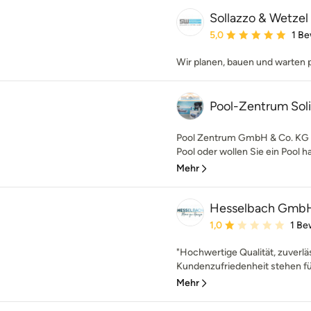
Sollazzo & Wetz
Durchschnittliche Bewe
5,0
1 B
Wir planen, bauen und warten p
Pool-Zentrum Sol
Pool Zentrum GmbH & Co. KG O
Pool oder wollen Sie ein Pool ha
Mehr
Hesselbach GmbH 
Durchschnittliche Bewe
1,0
1 Be
"Hochwertige Qualität, zuverl
Kundenzufriedenheit stehen fü
Mehr