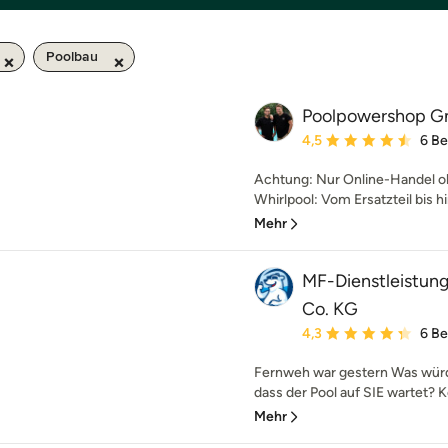
Poolbau
Poolpowershop G
Durchschnittliche Bewe
4,5
6 B
Achtung: Nur Online-Handel o
Whirlpool: Vom Ersatzteil bis h
Mehr
MF-Dienstleistun
Co. KG
Durchschnittliche Bewe
4,3
6 B
Fernweh war gestern Was würd
dass der Pool auf SIE wartet? Ke
Mehr