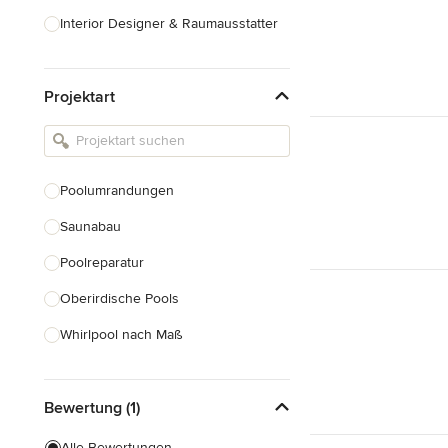
Interior Designer & Raumausstatter
Küchenplanung
Projektart
Landschaftsarchitekten
Armaturen & Sanitärbedarf
Beleuchtung
Poolumrandungen
Einbauschränke
Saunabau
Alle anzeigen
Poolreparatur
Oberirdische Pools
Whirlpool nach Maß
Naturpoolbau
Bewertung (1)
Poolsanierung
Alle Bewertungen