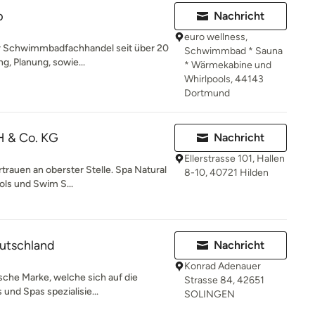
p
Nachricht
euro wellness,
er Schwimmbadfachhandel seit über 20
Schwimmbad * Sauna
g, Planung, sowie...
* Wärmekabine und
Whirlpools, 44143
Dortmund
H & Co. KG
Nachricht
Ellerstrasse 101, Hallen
trauen an oberster Stelle. Spa Natural
8-10, 40721 Hilden
ols und Swim S...
utschland
Nachricht
Konrad Adenauer
ische Marke, welche sich auf die
Strasse 84, 42651
und Spas spezialisie...
SOLINGEN