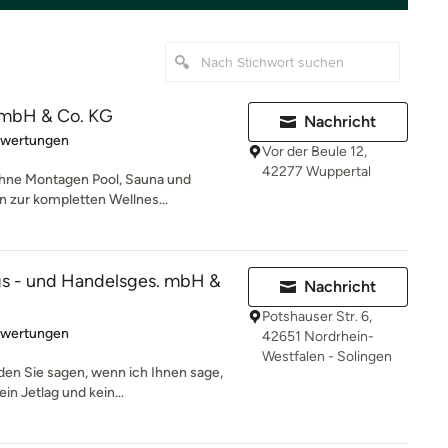
mbH & Co. KG
Nachricht
rtung: 4.5 von 5 Sternen
ewertungen
Vor der Beule 12,
42277 Wuppertal
hne Montagen Pool, Sauna und
in zur kompletten Wellnes...
gs - und Handelsges. mbH &
Nachricht
Potshauser Str. 6,
rtung: 4.3 von 5 Sternen
ewertungen
42651 Nordrhein-
Westfalen - Solingen
en Sie sagen, wenn ich Ihnen sage,
in Jetlag und kein...