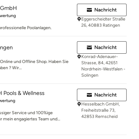
el GmbH
Nachricht
rtung: 5 von 5 Sternen
ewertung
Eggerscheidter Straße
26, 40883 Ratingen
rofessionelle Poolanlagen.
ingen
Nachricht
Konrad-Adenauer-
nline und Offline Shop. Haben Sie
Strasse, 84, 42651
ben ? Wir...
Nordrhein-Westfalen -
Solingen
Pools & Wellness
Nachricht
rtung: 1 von 5 Sternen
wertung
Hesselbach GmbH,
Freiheitstraße 73,
ässiger Service und 100%ige
42853 Remscheid
r mein engagiertes Team und...