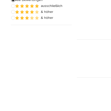
Alle anzeigen
ausschließlich
& höher
& höher