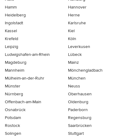
Hamm
Hannover
Heidelberg
Herne
Ingolstadt
Karlsruhe
Kassel
Kiel
Krefeld
Köln
Leipzig
Leverkusen
Ludwigshafen-am-Rhein
Lübeck
Magdeburg
Mainz
Mannheim
Mönchen­gladbach
Mülheim-an-der-Ruhr
München
Münster
Neuss
Nürnberg
Oberhausen
Offenbach-am-Main
Oldenburg
Osnabrück
Paderborn
Potsdam
Regensburg
Rostock
Saarbrücken
Solingen
Stuttgart