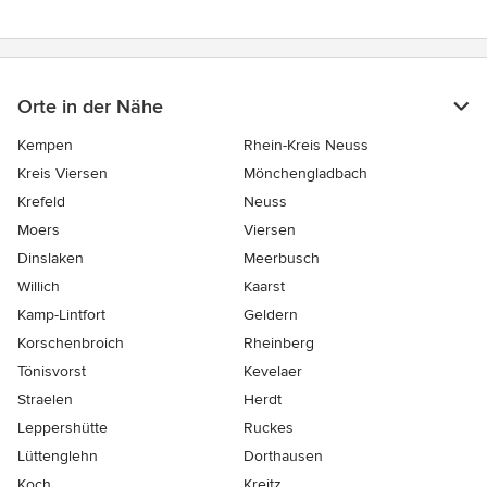
Orte in der Nähe
Kempen
Rhein-Kreis Neuss
Kreis Viersen
Mönchengladbach
Krefeld
Neuss
Moers
Viersen
Dinslaken
Meerbusch
Willich
Kaarst
Kamp-Lintfort
Geldern
Korschenbroich
Rheinberg
Tönisvorst
Kevelaer
Straelen
Herdt
Leppershütte
Ruckes
Lüttenglehn
Dorthausen
Koch
Kreitz