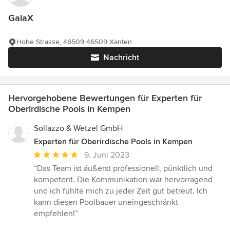
GalaX
Hohe Strasse, 46509 46509 Xanten
Nachricht
Hervorgehobene Bewertungen für Experten für
Oberirdische Pools in Kempen
Sollazzo & Wetzel GmbH
Experten für Oberirdische Pools in Kempen
Durchschnittliche
9. Juni 2023
Bewertung:
“Das Team ist äußerst professionell, pünktlich und
5
kompetent. Die Kommunikation war hervorragend
von
und ich fühlte mich zu jeder Zeit gut betreut. Ich
5
kann diesen Poolbauer uneingeschränkt
Sternen
empfehlen!”