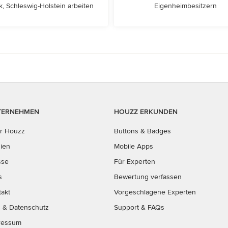
, Schleswig-Holstein arbeiten
Eigenheimbesitzern
TERNEHMEN
HOUZZ ERKUNDEN
r Houzz
Buttons & Badges
ien
Mobile Apps
sse
Für Experten
s
Bewertung verfassen
takt
Vorgeschlagene Experten
B
&
Datenschutz
Support & FAQs
ressum