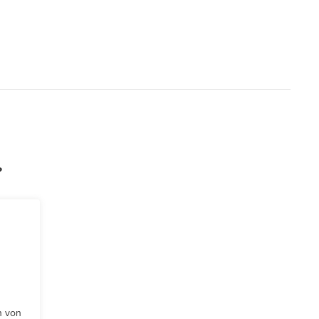
?
n von