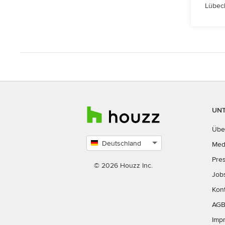
Lübeck
UN
Übe
Deutschland
Med
Land
Pre
auswählen
© 2026 Houzz Inc.
Job
Kon
AG
Imp