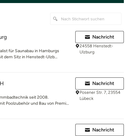
urg
Nachricht
24558 Henstedt-
alist für Saunabau in Hamburgs
Ulzburg
 dem Sitz in Henstedt-Ulzb...
bH
Nachricht
Posener Str. 7, 23554
immbadtechnik seit 2008.
Lübeck
it Poolzubehör und Bau von Premi...
Nachricht