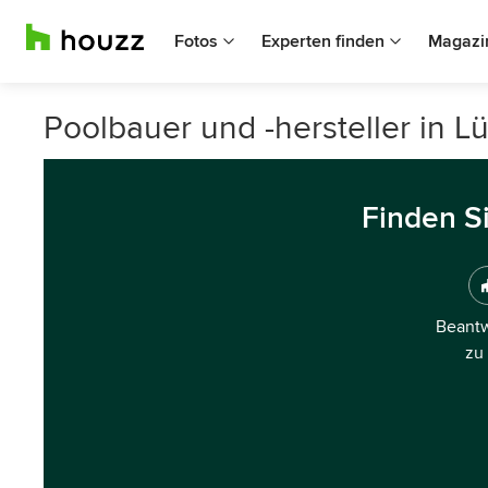
Fotos
Experten finden
Magazi
Poolbauer und -hersteller in L
Finden S
Beantw
zu