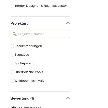
Interior Designer & Raumausstatter
Küchenplanung
Projektart
Landschaftsarchitekten
Armaturen & Sanitärbedarf
Beleuchtung
Poolumrandungen
Einbauschränke
Saunabau
Alle anzeigen
Poolreparatur
Oberirdische Pools
Whirlpool nach Maß
Poolsanierung
Bewertung (1)
Alle anzeigen
Alle Bewertungen