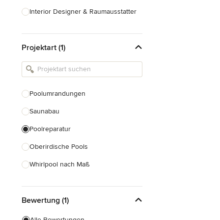
Interior Designer & Raumausstatter
Küchenplanung
Projektart (1)
Landschaftsarchitekten
Armaturen & Sanitärbedarf
Beleuchtung
Poolumrandungen
Einbauschränke
Saunabau
Alle anzeigen
Poolreparatur
Oberirdische Pools
Whirlpool nach Maß
Naturpoolbau
Bewertung (1)
Poolsanierung
Alle Bewertungen