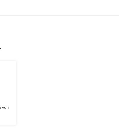
?
n von