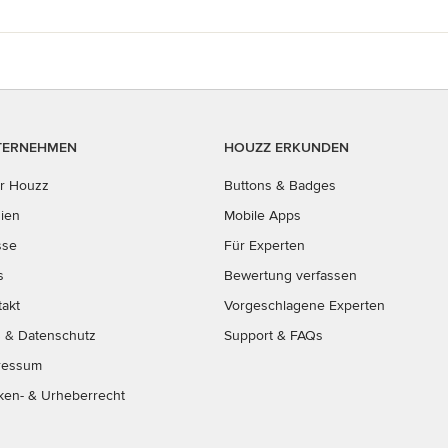
TERNEHMEN
HOUZZ ERKUNDEN
r Houzz
Buttons & Badges
ien
Mobile Apps
sse
Für Experten
s
Bewertung verfassen
takt
Vorgeschlagene Experten
B
&
Datenschutz
Support & FAQs
ressum
ken- & Urheberrecht