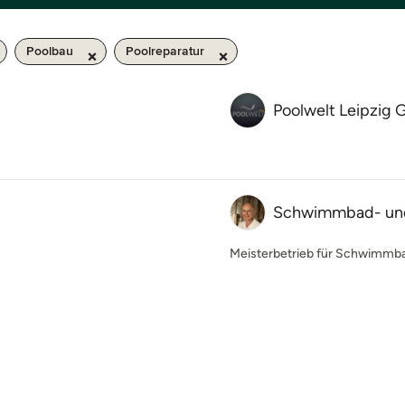
Poolbau
Poolreparatur
Poolwelt Leipzig
Schwimmbad- un
Meisterbetrieb für Schwimmba