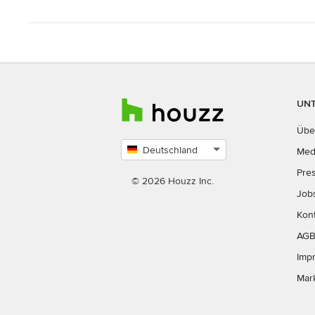
UN
Übe
Deutschland
Med
Land
Pre
auswählen
© 2026 Houzz Inc.
Job
Kon
AG
Imp
Mar