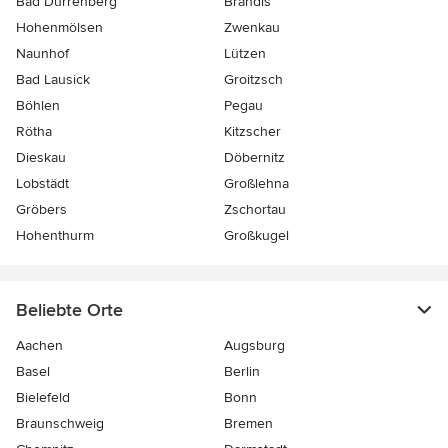
Bad Dürrenberg
Brandis
Hohenmölsen
Zwenkau
Naunhof
Lützen
Bad Lausick
Groitzsch
Böhlen
Pegau
Rötha
Kitzscher
Dieskau
Döbernitz
Lobstädt
Großlehna
Gröbers
Zschortau
Hohenthurm
Großkugel
Beliebte Orte
Aachen
Augsburg
Basel
Berlin
Bielefeld
Bonn
Braunschweig
Bremen