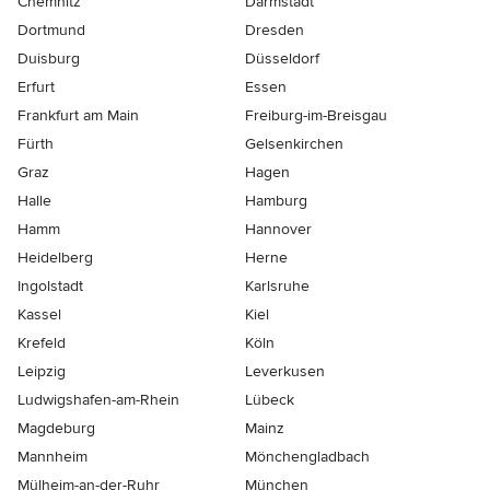
Chemnitz
Darmstadt
Dortmund
Dresden
Duisburg
Düsseldorf
Erfurt
Essen
Frankfurt am Main
Freiburg-im-Breisgau
Fürth
Gelsenkirchen
Graz
Hagen
Halle
Hamburg
Hamm
Hannover
Heidelberg
Herne
Ingolstadt
Karlsruhe
Kassel
Kiel
Krefeld
Köln
Leipzig
Leverkusen
Ludwigshafen-am-Rhein
Lübeck
Magdeburg
Mainz
Mannheim
Mönchen­gladbach
Mülheim-an-der-Ruhr
München