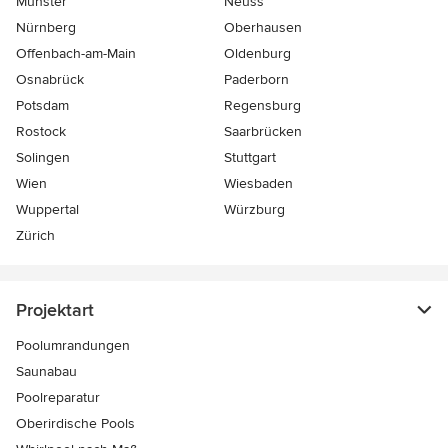
Münster
Neuss
Nürnberg
Oberhausen
Offenbach-am-Main
Oldenburg
Osnabrück
Paderborn
Potsdam
Regensburg
Rostock
Saarbrücken
Solingen
Stuttgart
Wien
Wiesbaden
Wuppertal
Würzburg
Zürich
Projektart
Poolumrandungen
Saunabau
Poolreparatur
Oberirdische Pools