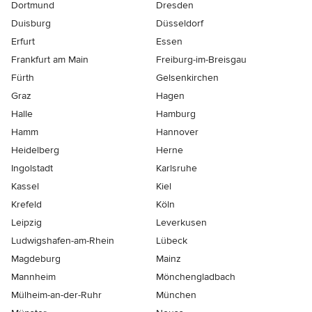
Dortmund
Dresden
Duisburg
Düsseldorf
Erfurt
Essen
Frankfurt am Main
Freiburg-im-Breisgau
Fürth
Gelsenkirchen
Graz
Hagen
Halle
Hamburg
Hamm
Hannover
Heidelberg
Herne
Ingolstadt
Karlsruhe
Kassel
Kiel
Krefeld
Köln
Leipzig
Leverkusen
Ludwigshafen-am-Rhein
Lübeck
Magdeburg
Mainz
Mannheim
Mönchen­gladbach
Mülheim-an-der-Ruhr
München