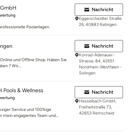
el GmbH
Nachricht
rtung: 5 von 5 Sternen
ewertung
Eggerscheidter Straße
26, 40883 Ratingen
rofessionelle Poolanlagen.
ingen
Nachricht
Konrad-Adenauer-
nline und Offline Shop. Haben Sie
Strasse, 84, 42651
ben ? Wir...
Nordrhein-Westfalen -
Solingen
Pools & Wellness
Nachricht
rtung: 1 von 5 Sternen
wertung
Hesselbach GmbH,
Freiheitstraße 73,
ässiger Service und 100%ige
42853 Remscheid
r mein engagiertes Team und...