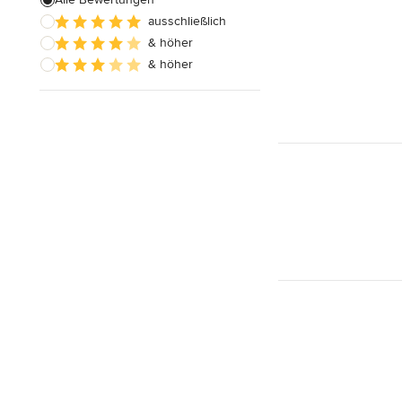
Alle anzeigen
ausschließlich
& höher
& höher