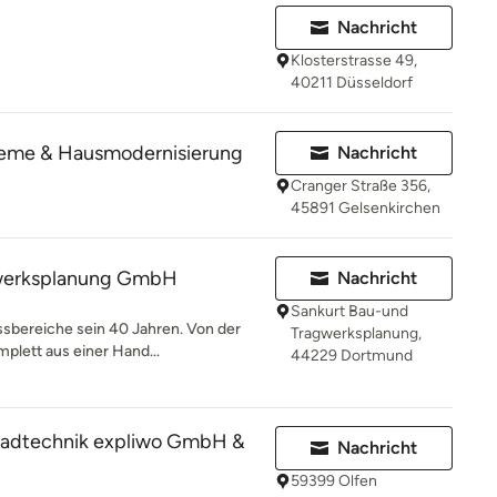
Nachricht
Klosterstrasse 49,
40211 Düsseldorf
steme & Hausmodernisierung
Nachricht
Cranger Straße 356,
45891 Gelsenkirchen
gwerksplanung GmbH
Nachricht
Sankurt Bau-und
ssbereiche sein 40 Jahren. Von der
Tragwerksplanung,
plett aus einer Hand...
44229 Dortmund
adtechnik expliwo GmbH &
Nachricht
59399 Olfen