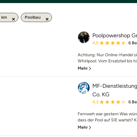
0 km
Poolbau
Poolpowershop G
Durchschnittliche Bewe
4,5
6 B
Achtung: Nur Online-Handel o
Whirlpool: Vom Ersatzteil bis h
Mehr
MF-Dienstleistun
Co. KG
Durchschnittliche Bewe
4,3
6 B
Fernweh war gestern Was würd
dass der Pool auf SIE wartet? Ke
Mehr