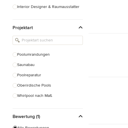
Interior Designer & Raumausstatter
Küchenplanung
Projektart
Landschaftsarchitekten
Armaturen & Sanitärbedarf
Beleuchtung
Poolumrandungen
Einbauschränke
Saunabau
Alle anzeigen
Poolreparatur
Oberirdische Pools
Whirlpool nach Maß
Naturpoolbau
Bewertung (1)
Poolsanierung
Alle Bewertungen