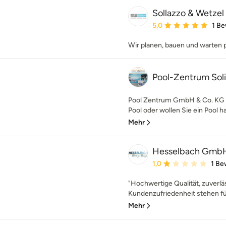
Sollazzo & Wetz
Durchschnittliche Bewe
5,0
1 B
Wir planen, bauen und warten p
Pool-Zentrum Sol
Pool Zentrum GmbH & Co. KG O
Pool oder wollen Sie ein Pool ha
Mehr
Hesselbach GmbH 
Durchschnittliche Bewe
1,0
1 Be
"Hochwertige Qualität, zuverl
Kundenzufriedenheit stehen fü
Mehr