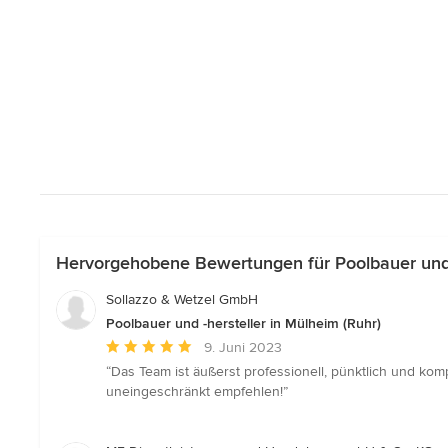
Hervorgehobene Bewertungen für Poolbauer und -
Sollazzo & Wetzel GmbH
Poolbauer und -hersteller in Mülheim (Ruhr)
Durchschnittliche
9. Juni 2023
Bewertung:
“Das Team ist äußerst professionell, pünktlich und kom
5
uneingeschränkt empfehlen!”
von
5
Sternen