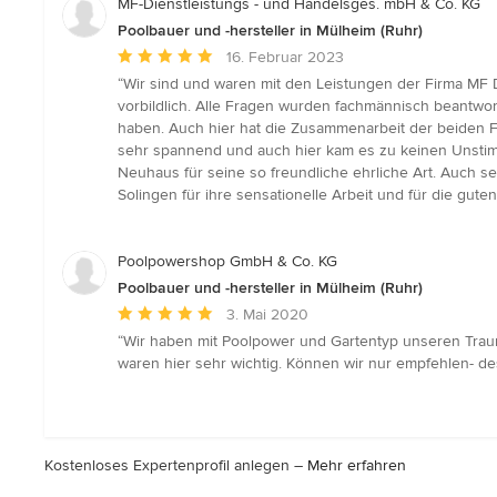
MF-Dienstleistungs - und Handelsges. mbH & Co. KG
Poolbauer und -hersteller in Mülheim (Ruhr)
Durchschnittliche
16. Februar 2023
Bewertung:
“Wir sind und waren mit den Leistungen der Firma MF
5
vorbildlich. Alle Fragen wurden fachmännisch beantwor
von
haben. Auch hier hat die Zusammenarbeit der beiden F
5
sehr spannend und auch hier kam es zu keinen Unstim
Sternen
Neuhaus für seine so freundliche ehrliche Art. Auch sei
Solingen für ihre sensationelle Arbeit und für die gut
Poolpowershop GmbH & Co. KG
Poolbauer und -hersteller in Mülheim (Ruhr)
Durchschnittliche
3. Mai 2020
Bewertung:
“Wir haben mit Poolpower und Gartentyp unseren Traum
5
waren hier sehr wichtig. Können wir nur empfehlen- de
von
5
Sternen
Kostenloses Expertenprofil anlegen –
Mehr erfahren