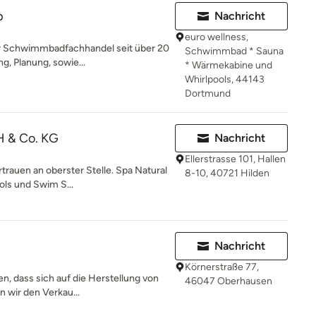
p
Nachricht
euro wellness,
er Schwimmbadfachhandel seit über 20
Schwimmbad * Sauna
g, Planung, sowie...
* Wärmekabine und
Whirlpools, 44143
Dortmund
H & Co. KG
Nachricht
Ellerstrasse 101, Hallen
trauen an oberster Stelle. Spa Natural
8-10, 40721 Hilden
ols und Swim S...
Nachricht
Körnerstraße 77,
, dass sich auf die Herstellung von
46047 Oberhausen
en wir den Verkau...