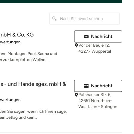
mbH & Co. KG
Nachricht
rtung: 4.5 von 5 Sternen
ewertungen
Vor der Beule 12,
42277 Wuppertal
hne Montagen Pool, Sauna und
in zur kompletten Wellnes...
gs - und Handelsges. mbH &
Nachricht
Potshauser Str. 6,
rtung: 4.3 von 5 Sternen
ewertungen
42651 Nordrhein-
Westfalen - Solingen
en Sie sagen, wenn ich Ihnen sage,
in Jetlag und kein...