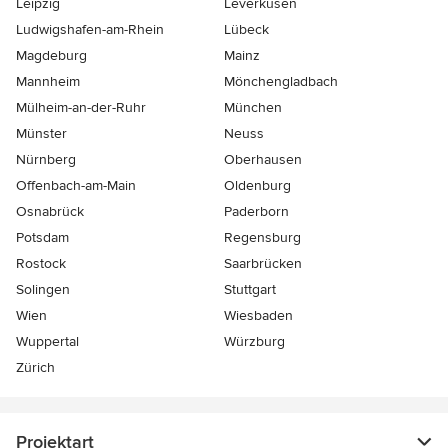
Leipzig
Leverkusen
Ludwigshafen-am-Rhein
Lübeck
Magdeburg
Mainz
Mannheim
Mönchen­gladbach
Mülheim-an-der-Ruhr
München
Münster
Neuss
Nürnberg
Oberhausen
Offenbach-am-Main
Oldenburg
Osnabrück
Paderborn
Potsdam
Regensburg
Rostock
Saarbrücken
Solingen
Stuttgart
Wien
Wiesbaden
Wuppertal
Würzburg
Zürich
Projektart