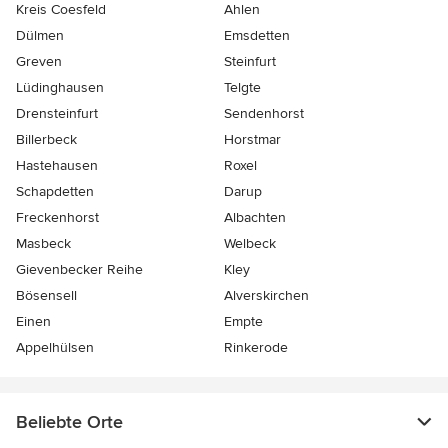
Kreis Coesfeld
Ahlen
Dülmen
Emsdetten
Greven
Steinfurt
Lüdinghausen
Telgte
Drensteinfurt
Sendenhorst
Billerbeck
Horstmar
Hastehausen
Roxel
Schapdetten
Darup
Freckenhorst
Albachten
Masbeck
Welbeck
Gievenbecker Reihe
Kley
Bösensell
Alverskirchen
Einen
Empte
Appelhülsen
Rinkerode
Beliebte Orte