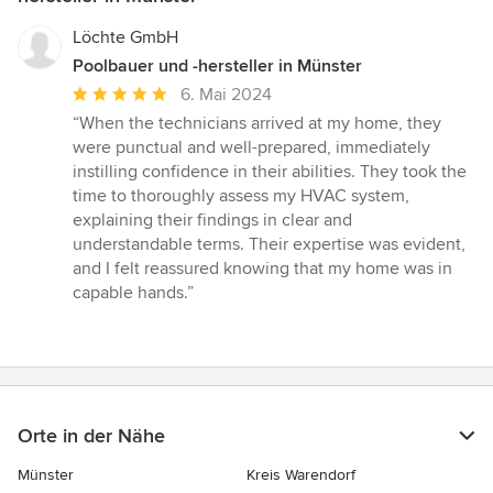
Löchte GmbH
Poolbauer und -hersteller in Münster
Durchschnittliche
6. Mai 2024
Bewertung:
“When the technicians arrived at my home, they
5
were punctual and well-prepared, immediately
von
instilling confidence in their abilities. They took the
5
time to thoroughly assess my HVAC system,
Sternen
explaining their findings in clear and
understandable terms. Their expertise was evident,
and I felt reassured knowing that my home was in
capable hands.”
Orte in der Nähe
Münster
Kreis Warendorf