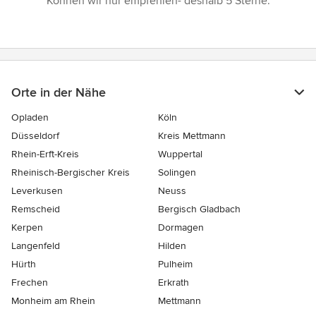
Können wir nur empfehlen- deshalb 5 Sterne.”
Orte in der Nähe
Opladen
Köln
Düsseldorf
Kreis Mettmann
Rhein-Erft-Kreis
Wuppertal
Rheinisch-Bergischer Kreis
Solingen
Leverkusen
Neuss
Remscheid
Bergisch Gladbach
Kerpen
Dormagen
Langenfeld
Hilden
Hürth
Pulheim
Frechen
Erkrath
Monheim am Rhein
Mettmann