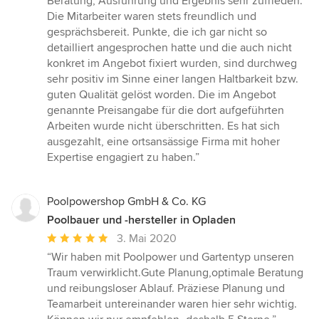
Beratung, Ausführung und Ergebnis sehr zufrieden.
5
Die Mitarbeiter waren stets freundlich und
Sternen
gesprächsbereit. Punkte, die ich gar nicht so
detailliert angesprochen hatte und die auch nicht
konkret im Angebot fixiert wurden, sind durchweg
sehr positiv im Sinne einer langen Haltbarkeit bzw.
guten Qualität gelöst worden. Die im Angebot
genannte Preisangabe für die dort aufgeführten
Arbeiten wurde nicht überschritten. Es hat sich
ausgezahlt, eine ortsansässige Firma mit hoher
Expertise engagiert zu haben.”
Poolpowershop GmbH & Co. KG
Poolbauer und -hersteller in Opladen
Durchschnittliche
3. Mai 2020
Bewertung:
“Wir haben mit Poolpower und Gartentyp unseren
5
Traum verwirklicht.Gute Planung,optimale Beratung
von
und reibungsloser Ablauf. Präziese Planung und
5
Teamarbeit untereinander waren hier sehr wichtig.
Sternen