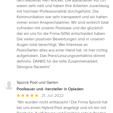
dem Bauleiter Herr Röcker. Die Bauarbeiter vor Ort
waren sehr nett und haben Ihre Arbeiten zuverlässig
mit höchster Professionalität durchgeführt. Die
Kommunikation war sehr transparent und wir hatten
immer einen Ansprechpartner. Wir sind wirklich total
zufrieden mit unserer Pooloase und der glücklich
das wir uns für die Firma Giffel entschieden haben.
Die vielen positiven Bewertungen sind in unseren
Augen total berechtigt. Wer Interesse an
Pool±Garten alles aus einer Hand hat, ist hier richtig
aufgehoben. Das Preis/Leiszungsverhältnis stimmt
definitiv. DANKE für die tolle Zusammenarbeit.
Georgios Sacarelis”
Spürck Pool und Garten
Poolbauer und -hersteller in Opladen
Durchschnittliche
21. Juli 2022
Bewertung:
“Wir wurden nicht enttäuscht ! Die Firma Spürck hat
5
bei uns einen Hybrid-Pool angelegt und ich bin mit
von