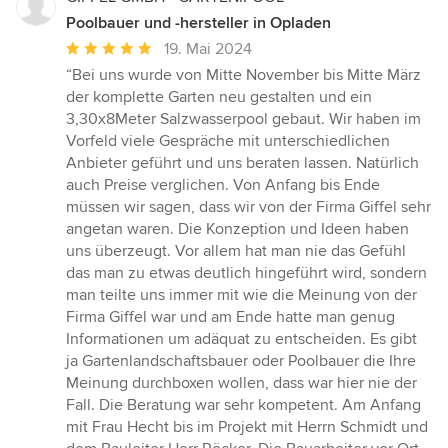
Poolbauer und -hersteller in Opladen
Durchschnittliche
19. Mai 2024
Bewertung:
“Bei uns wurde von Mitte November bis Mitte März
5
der komplette Garten neu gestalten und ein
von
3,30x8Meter Salzwasserpool gebaut. Wir haben im
5
Vorfeld viele Gespräche mit unterschiedlichen
Sternen
Anbieter geführt und uns beraten lassen. Natürlich
auch Preise verglichen. Von Anfang bis Ende
müssen wir sagen, dass wir von der Firma Giffel sehr
angetan waren. Die Konzeption und Ideen haben
uns überzeugt. Vor allem hat man nie das Gefühl
das man zu etwas deutlich hingeführt wird, sondern
man teilte uns immer mit wie die Meinung von der
Firma Giffel war und am Ende hatte man genug
Informationen um adäquat zu entscheiden. Es gibt
ja Gartenlandschaftsbauer oder Poolbauer die Ihre
Meinung durchboxen wollen, dass war hier nie der
Fall. Die Beratung war sehr kompetent. Am Anfang
mit Frau Hecht bis im Projekt mit Herrn Schmidt und