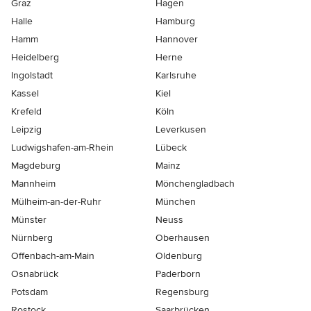
Graz
Hagen
Halle
Hamburg
Hamm
Hannover
Heidelberg
Herne
Ingolstadt
Karlsruhe
Kassel
Kiel
Krefeld
Köln
Leipzig
Leverkusen
Ludwigshafen-am-Rhein
Lübeck
Magdeburg
Mainz
Mannheim
Mönchen­gladbach
Mülheim-an-der-Ruhr
München
Münster
Neuss
Nürnberg
Oberhausen
Offenbach-am-Main
Oldenburg
Osnabrück
Paderborn
Potsdam
Regensburg
Rostock
Saarbrücken