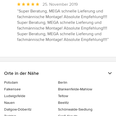
Durchschnittliche
25. November 2019
Bewertung:
“Super Beratung, MEGA schnelle Lieferung und
5
fachmännische Montage! Absolute Empfehlung!!!!
von
Super Beratung, MEGA schnelle Lieferung und
5
fachmännische Montage! Absolute Empfehlung!!!!
Sternen
Super Beratung, MEGA schnelle Lieferung und
fachmännische Montage! Absolute Empfehlung!!!!”
Orte in der Nähe
Potsdam
Berlin
Falkensee
Blankenfelde-Mahlow
Ludwigsfelde
Teltow
Nauen
Beelitz
Dallgow-Döberitz
Schönwalde-Siedlung