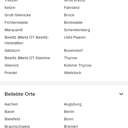
Trebbin
Groß Kreutz
Ketzin
Fahrland
Groß Glienicke
Brück
Fichtenwalde
Borkwalde
Marquardt
Schenkenberg
Beelitz (Mark) OT Beelitz-
Uetz-Paaren
Heilstätten
Satzkorn
Busendorf
Beelitz (Mark) OT Klaistow
Thyrow
Glienick
Kolonie Thyrow
Priedel
Wietstock
Beliebte Orte
Aachen
Augsburg
Basel
Berlin
Bielefeld
Bonn
Braunschweig
Bremen