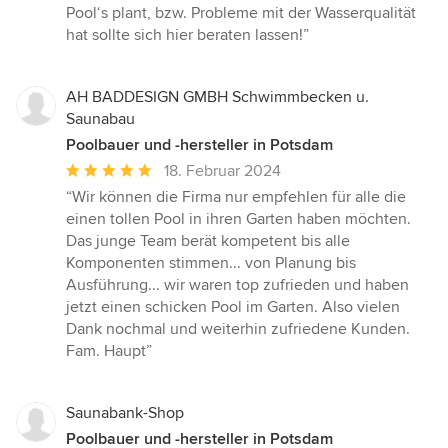
Pool‘s plant, bzw. Probleme mit der Wasserqualität
hat sollte sich hier beraten lassen!”
AH BADDESIGN GMBH Schwimmbecken u.
Saunabau
Poolbauer und -hersteller in Potsdam
Durchschnittliche
18. Februar 2024
Bewertung:
“Wir können die Firma nur empfehlen für alle die
5
einen tollen Pool in ihren Garten haben möchten.
von
Das junge Team berät kompetent bis alle
5
Komponenten stimmen... von Planung bis
Sternen
Ausführung... wir waren top zufrieden und haben
jetzt einen schicken Pool im Garten. Also vielen
Dank nochmal und weiterhin zufriedene Kunden.
Fam. Haupt”
Saunabank-Shop
Poolbauer und -hersteller in Potsdam