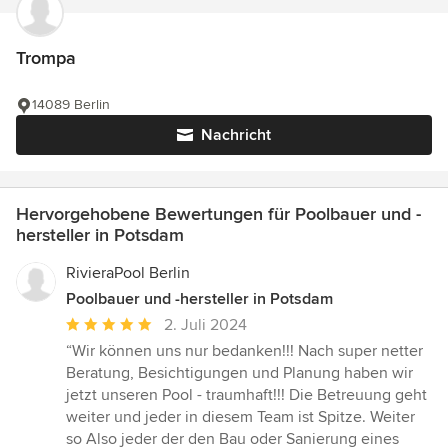
Trompa
14089 Berlin
Nachricht
Hervorgehobene Bewertungen für Poolbauer und -
hersteller in Potsdam
RivieraPool Berlin
Poolbauer und -hersteller in Potsdam
Durchschnittliche
2. Juli 2024
Bewertung:
“Wir können uns nur bedanken!!! Nach super netter
5
Beratung, Besichtigungen und Planung haben wir
von
jetzt unseren Pool - traumhaft!!! Die Betreuung geht
5
weiter und jeder in diesem Team ist Spitze. Weiter
Sternen
so Also jeder der den Bau oder Sanierung eines