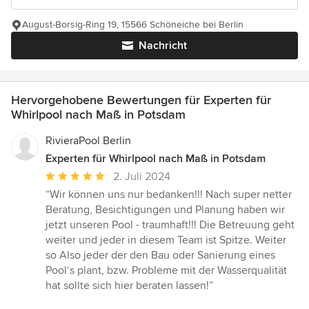
August-Borsig-Ring 19, 15566 Schöneiche bei Berlin
Nachricht
Hervorgehobene Bewertungen für Experten für
Whirlpool nach Maß in Potsdam
RivieraPool Berlin
Experten für Whirlpool nach Maß in Potsdam
Durchschnittliche
2. Juli 2024
Bewertung:
“Wir können uns nur bedanken!!! Nach super netter
5
Beratung, Besichtigungen und Planung haben wir
von
jetzt unseren Pool - traumhaft!!! Die Betreuung geht
5
weiter und jeder in diesem Team ist Spitze. Weiter
Sternen
so Also jeder der den Bau oder Sanierung eines
Pool‘s plant, bzw. Probleme mit der Wasserqualität
hat sollte sich hier beraten lassen!”