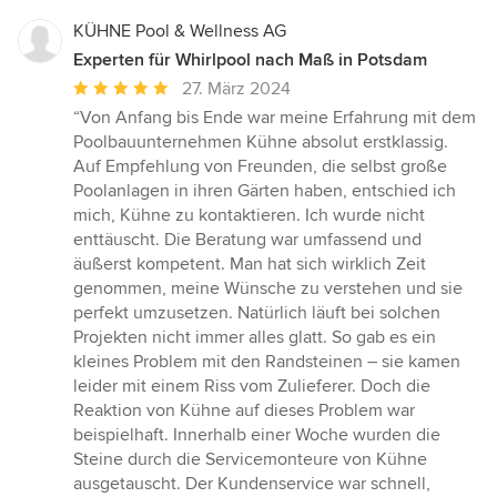
KÜHNE Pool & Wellness AG
Experten für Whirlpool nach Maß in Potsdam
Durchschnittliche
27. März 2024
Bewertung:
“Von Anfang bis Ende war meine Erfahrung mit dem
5
Poolbauunternehmen Kühne absolut erstklassig.
von
Auf Empfehlung von Freunden, die selbst große
5
Poolanlagen in ihren Gärten haben, entschied ich
Sternen
mich, Kühne zu kontaktieren. Ich wurde nicht
enttäuscht. Die Beratung war umfassend und
äußerst kompetent. Man hat sich wirklich Zeit
genommen, meine Wünsche zu verstehen und sie
perfekt umzusetzen. Natürlich läuft bei solchen
Projekten nicht immer alles glatt. So gab es ein
kleines Problem mit den Randsteinen – sie kamen
leider mit einem Riss vom Zulieferer. Doch die
Reaktion von Kühne auf dieses Problem war
beispielhaft. Innerhalb einer Woche wurden die
Steine durch die Servicemonteure von Kühne
ausgetauscht. Der Kundenservice war schnell,