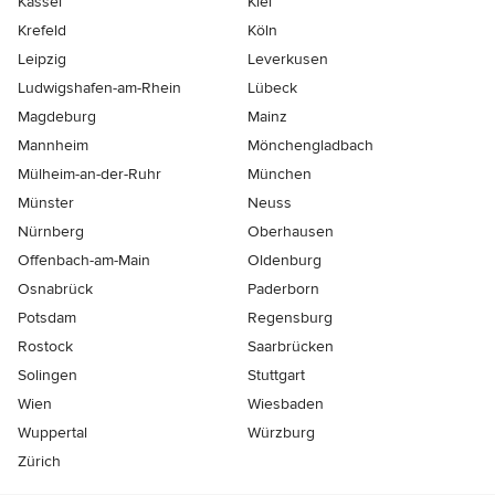
Kassel
Kiel
Krefeld
Köln
Leipzig
Leverkusen
Ludwigshafen-am-Rhein
Lübeck
Magdeburg
Mainz
Mannheim
Mönchen­gladbach
Mülheim-an-der-Ruhr
München
Münster
Neuss
Nürnberg
Oberhausen
Offenbach-am-Main
Oldenburg
Osnabrück
Paderborn
Potsdam
Regensburg
Rostock
Saarbrücken
Solingen
Stuttgart
Wien
Wiesbaden
Wuppertal
Würzburg
Zürich