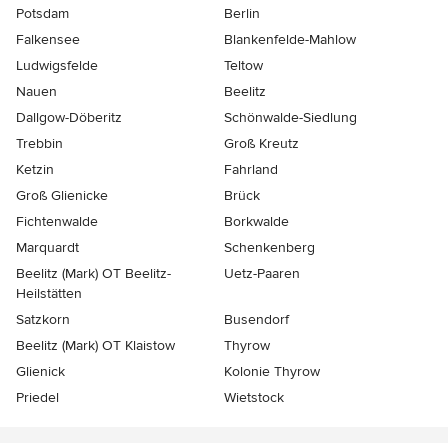
Potsdam
Berlin
Falkensee
Blankenfelde-Mahlow
Ludwigsfelde
Teltow
Nauen
Beelitz
Dallgow-Döberitz
Schönwalde-Siedlung
Trebbin
Groß Kreutz
Ketzin
Fahrland
Groß Glienicke
Brück
Fichtenwalde
Borkwalde
Marquardt
Schenkenberg
Beelitz (Mark) OT Beelitz-
Uetz-Paaren
Heilstätten
Satzkorn
Busendorf
Beelitz (Mark) OT Klaistow
Thyrow
Glienick
Kolonie Thyrow
Priedel
Wietstock