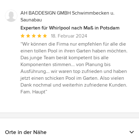
AH BADDESIGN GMBH Schwimmbecken u.
Saunabau
Experten für Whirlpool nach Maß in Potsdam
Durchschnittliche
18. Februar 2024
Bewertung:
“Wir können die Firma nur empfehlen für alle die
5
einen tollen Pool in ihren Garten haben möchten.
von
Das junge Team berät kompetent bis alle
5
Komponenten stimmen... von Planung bis
Sternen
Ausführung... wir waren top zufrieden und haben
jetzt einen schicken Pool im Garten. Also vielen
Dank nochmal und weiterhin zufriedene Kunden.
Fam. Haupt”
Orte in der Nähe