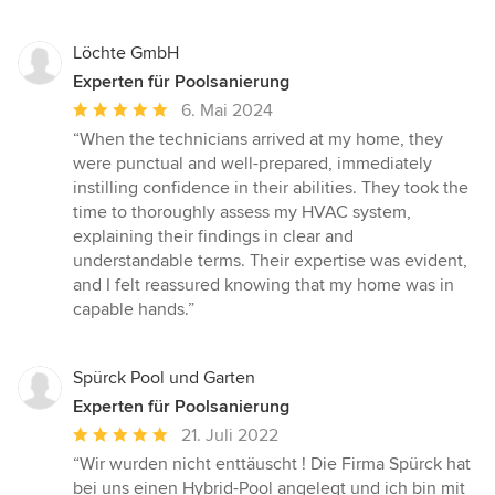
Löchte GmbH
Experten für Poolsanierung
Durchschnittliche
6. Mai 2024
Bewertung:
“When the technicians arrived at my home, they
5
were punctual and well-prepared, immediately
von
instilling confidence in their abilities. They took the
5
time to thoroughly assess my HVAC system,
Sternen
explaining their findings in clear and
understandable terms. Their expertise was evident,
and I felt reassured knowing that my home was in
capable hands.”
Spürck Pool und Garten
Experten für Poolsanierung
Durchschnittliche
21. Juli 2022
Bewertung:
“Wir wurden nicht enttäuscht ! Die Firma Spürck hat
5
bei uns einen Hybrid-Pool angelegt und ich bin mit