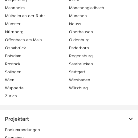
Mannheim
Mönchen­gladbach
Mülheim-an-der-Ruhr
München
Münster
Neuss
Nürnberg
Oberhausen
Offenbach-am-Main
Oldenburg
Osnabrück
Paderborn
Potsdam
Regensburg
Rostock
Saarbrücken
Solingen
Stuttgart
Wien
Wiesbaden
Wuppertal
Würzburg
Zürich
Projektart
Poolumrandungen
Saunabau