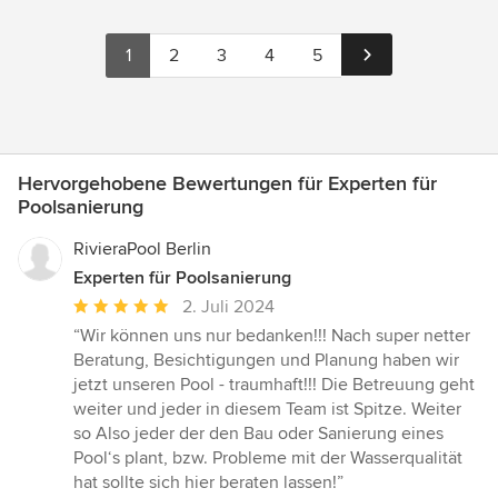
1
2
3
4
5
Hervorgehobene Bewertungen für Experten für
Poolsanierung
RivieraPool Berlin
Experten für Poolsanierung
Durchschnittliche
2. Juli 2024
Bewertung:
“Wir können uns nur bedanken!!! Nach super netter
5
Beratung, Besichtigungen und Planung haben wir
von
jetzt unseren Pool - traumhaft!!! Die Betreuung geht
5
weiter und jeder in diesem Team ist Spitze. Weiter
Sternen
so Also jeder der den Bau oder Sanierung eines
Pool‘s plant, bzw. Probleme mit der Wasserqualität
hat sollte sich hier beraten lassen!”