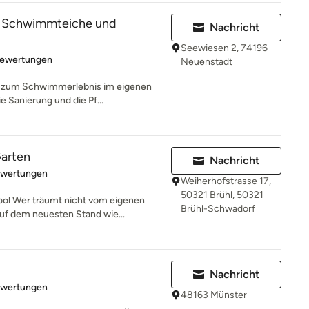
 Schwimmteiche und
Nachricht
Seewiesen 2, 74196
rtung: 5 von 5 Sternen
Bewertungen
Neuenstadt
n zum Schwimmerlebnis im eigenen
e Sanierung und die Pf...
Garten
Nachricht
rtung: 5 von 5 Sternen
ewertungen
Weiherhofstrasse 17,
50321 Brühl, 50321
ol Wer träumt nicht vom eigenen
Brühl-Schwadorf
uf dem neuesten Stand wie...
Nachricht
rtung: 5 von 5 Sternen
ewertungen
48163 Münster