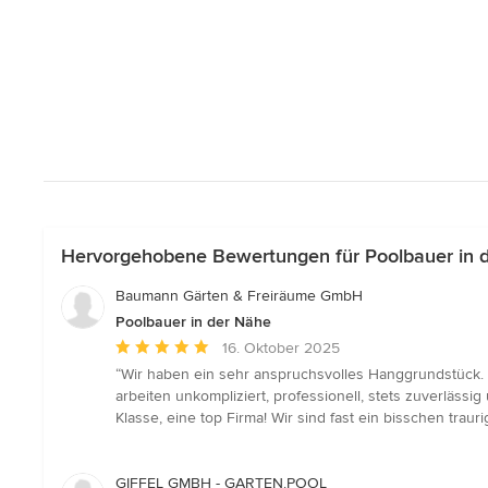
Hervorgehobene Bewertungen für Poolbauer in 
Baumann Gärten & Freiräume GmbH
Poolbauer in der Nähe
Durchschnittliche
16. Oktober 2025
Bewertung:
“Wir haben ein sehr anspruchsvolles Hanggrundstück. I
5
arbeiten unkompliziert, professionell, stets zuverlässi
von
Klasse, eine top Firma! Wir sind fast ein bisschen trauri
5
Sternen
GIFFEL GMBH - GARTEN.POOL