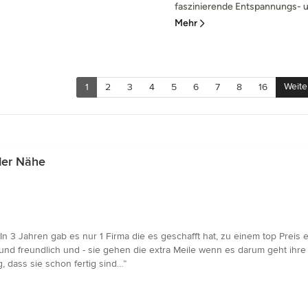
faszinierende Entspannungs- u
Mehr
Weite
1
2
3
4
5
6
7
8
16
der Nähe
n 3 Jahren gab es nur 1 Firma die es geschafft hat, zu einem top Prei
g und freundlich und - sie gehen die extra Meile wenn es darum geht ihre
g, dass sie schon fertig sind…”