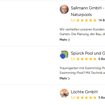
Sallmann GmbH -
Naturpools
Durchschnittliche Bewe
5,0
14 
Wir verhelfen unseren Kunde
Garten. Die Planung, der Bau, di
Mehr
Spürck Pool und 
Durchschnittliche Bewe
5,0
6 B
Traumgarten mit Swimming-Po
Swimming-Pool? Mit Technik a
Mehr
Löchte GmbH
Durchschnittliche Bewe
5,0
5 B