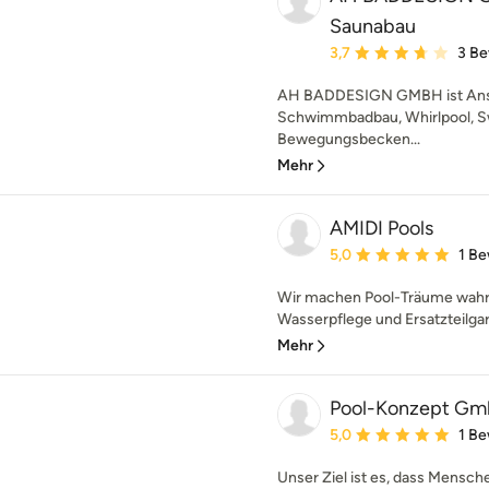
Saunabau
Durchschnittliche Bewe
3,7
3 B
AH BADDESIGN GMBH ist Ansp
Schwimmbadbau, Whirlpool, S
Bewegungsbecken...
Mehr
AMIDI Pools
Durchschnittliche Bewe
5,0
1 B
Wir machen Pool-Träume wahr 
Wasserpflege und Ersatzteilgaran
Mehr
Pool-Konzept Gm
Durchschnittliche Bewe
5,0
1 B
Unser Ziel ist es, dass Mensch