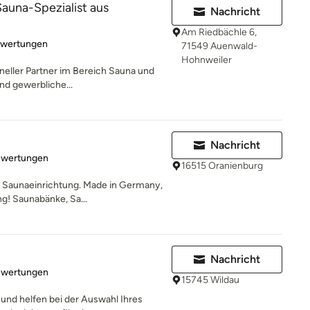
Sauna-Spezialist aus
Nachricht
Am Riedbächle 6,
rtung: 5 von 5 Sternen
ewertungen
71549 Auenwald-
Hohnweiler
oneller Partner im Bereich Sauna und
und gewerbliche...
Nachricht
rtung: 5 von 5 Sternen
ewertungen
16515 Oranienburg
d Saunaeinrichtung. Made in Germany,
g! Saunabänke, Sa...
Nachricht
rtung: 5 von 5 Sternen
ewertungen
15745 Wildau
und helfen bei der Auswahl Ihres