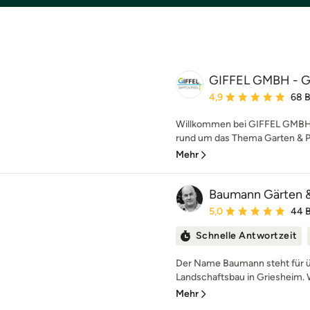
GIFFEL GMBH - 
Durchschnittliche Bewe
4,9
68 
Willkommen bei GIFFEL GMBH
rund um das Thema Garten & Poo
Mehr
Baumann Gärten 
Durchschnittliche Bewe
5,0
44 
Schnelle Antwortzeit
Der Name Baumann steht für ü
Landschaftsbau in Griesheim. W
Mehr