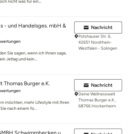
ch nicht was für ein...
gs - und Handelsges. mbH &
Nachricht
Potshauser Str. 6,
rtung: 4.3 von 5 Sternen
ewertungen
42651 Nordrhein-
Westfalen - Solingen
en Sie sagen, wenn ich Ihnen sage,
in Jetlag und kein...
t Thomas Burger e.K.
Nachricht
rtung: 4.2 von 5 Sternen
ewertungen
Deine Wellnesswelt
Thomas Burger e.K.,
rn möchten, mehr Lifestyle mit Ihren
68766 Hockenheim
Sie nach einem fo...
MBH Schwimmbecken u.