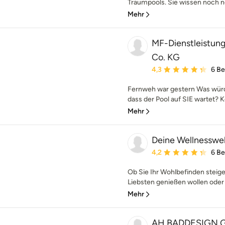
Traumpools. Sie wissen noch no
Mehr
MF-Dienstleistun
Co. KG
Durchschnittliche Bewe
4,3
6 B
Fernweh war gestern Was würd
dass der Pool auf SIE wartet? Ke
Mehr
Deine Wellnesswel
Durchschnittliche Bewe
4,2
6 B
Ob Sie Ihr Wohlbefinden steige
Liebsten genießen wollen oder 
Mehr
AH BADDESIGN G