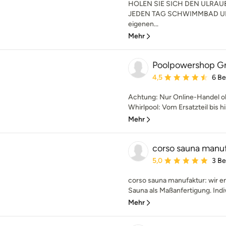
HOLEN SIE SICH DEN ULRAU
JEDEN TAG SCHWIMMBAD UN
eigenen...
Mehr
Poolpowershop G
Durchschnittliche Bewe
4,5
6 B
Achtung: Nur Online-Handel o
Whirlpool: Vom Ersatzteil bis h
Mehr
corso sauna manu
Durchschnittliche Bewe
5,0
3 B
corso sauna manufaktur: wir e
Sauna als Maßanfertigung. Indi
Mehr