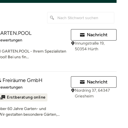
GARTEN.POOL
Nachricht
rtung: 4.9 von 5 Sternen
Bewertungen
Innungstraße 19,
50354 Hürth
 GARTEN.POOL - Ihrem Spezialisten
l! Bei uns fin...
& Freiräume GmbH
Nachricht
rtung: 5 von 5 Sternen
Bewertungen
Nordring 37, 64347
Griesheim
Erstberatung online
ber 60 Jahre Garten- und
ir gestalten besondere Gärten,...