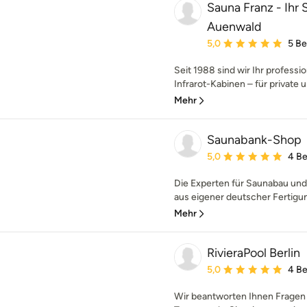
Sauna Franz - Ihr 
Auenwald
Durchschnittliche Bewe
5,0
5 B
Seit 1988 sind wir Ihr professi
Infrarot-Kabinen – für private 
Mehr
Saunabank-Shop
Durchschnittliche Bewe
5,0
4 B
Die Experten für Saunabau un
aus eigener deutscher Fertigun
Mehr
RivieraPool Berlin
Durchschnittliche Bewe
5,0
4 B
Wir beantworten Ihnen Fragen 