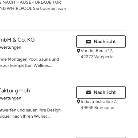
B NACH HAUSE - URLAUB FÜR
D WHIRLPOOL Sie träumen vom
mbH & Co. KG
Nachricht
rtung: 4.5 von 5 Sternen
ewertungen
Vor der Beule 12,
42277 Wuppertal
hne Montagen Pool, Sauna und
in zur kompletten Wellnes...
faktur gmbh
Nachricht
rtung: 5 von 5 Sternen
ewertungen
Industriestraße 37,
49565 Bramsche
ntwerfen und bauen Ihre Design-
viduell nach Ihren Wünsc...