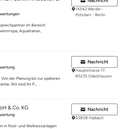
Nachricht
14542 Werder -
rtung: 3.7 von 5 Sternen
ewertungen
Potsdam - Berlin
rechpartner im Bereich
wimmspa, Aquatrainer,
Nachricht
rtung: 5 von 5 Sternen
ewertung
Hauptstrasse 17,
85235 Odelzhausen
Von der Planung bis zur späteren
tie. Wir sind Ihr P...
bH & Co. KG
Nachricht
rtung: 5 von 5 Sternen
ewertung
63808 Haibach
en in Pool- und Wellnessanlagen