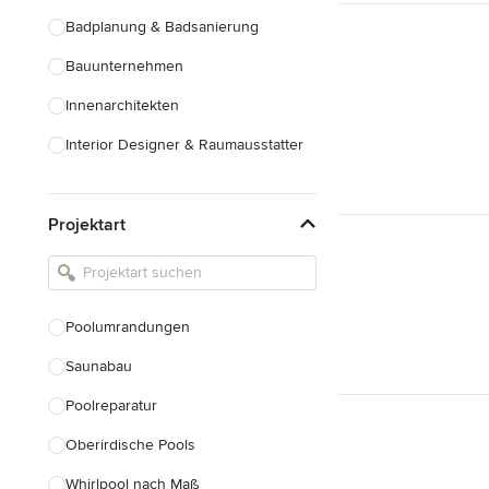
Badplanung & Badsanierung
Bauunternehmen
Innenarchitekten
Interior Designer & Raumausstatter
Küchenplanung
Projektart
Landschaftsarchitekten
Armaturen & Sanitärbedarf
Beleuchtung
Poolumrandungen
Einbauschränke
Saunabau
Alle anzeigen
Poolreparatur
Oberirdische Pools
Whirlpool nach Maß