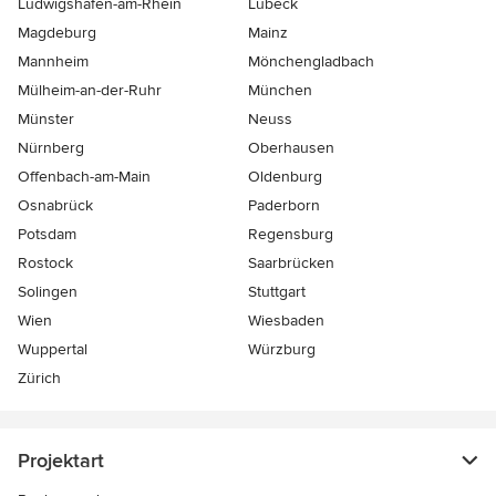
Ludwigshafen-am-Rhein
Lübeck
Magdeburg
Mainz
Mannheim
Mönchen­gladbach
Mülheim-an-der-Ruhr
München
Münster
Neuss
Nürnberg
Oberhausen
Offenbach-am-Main
Oldenburg
Osnabrück
Paderborn
Potsdam
Regensburg
Rostock
Saarbrücken
Solingen
Stuttgart
Wien
Wiesbaden
Wuppertal
Würzburg
Zürich
Projektart