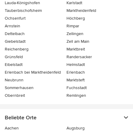
Lauda-Königshofen
Karlstadt
Tauberbischofsheim
Marktheidenfeld
Ochsenfurt
Höchberg
Arnstein
Rimpar
Dettelbach
Zellingen
Giebelstadt
Zell am Main
Reichenberg
Marktbreit
Grünsfeld
Randersacker
Eibelstadt
Helmstadt
Erlenbach bei Marktheidenfeld
Erlenbach
Neubrunn
Marktsteft
Sommerhausen
Fuchsstadt
Obernbreit
Remlingen
Beliebte Orte
Aachen
Augsburg