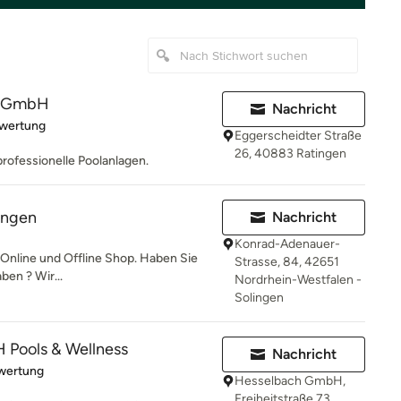
el GmbH
Nachricht
rtung: 5 von 5 Sternen
ewertung
Eggerscheidter Straße
26, 40883 Ratingen
rofessionelle Poolanlagen.
ingen
Nachricht
Konrad-Adenauer-
nline und Offline Shop. Haben Sie
Strasse, 84, 42651
ben ? Wir...
Nordrhein-Westfalen -
Solingen
Pools & Wellness
Nachricht
rtung: 1 von 5 Sternen
wertung
Hesselbach GmbH,
Freiheitstraße 73,