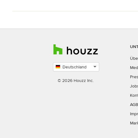
UN
Übe
Deutschland
Med
Land
Pre
auswählen
© 2026 Houzz Inc.
Job
Kon
AG
Imp
Mar