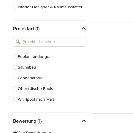
Interior Designer & Raumausstatter
Küchenplanung
Projektart (1)
Landschaftsarchitekten
Armaturen & Sanitärbedarf
Beleuchtung
Poolumrandungen
Einbauschränke
Saunabau
Alle anzeigen
Poolreparatur
Oberirdische Pools
Whirlpool nach Maß
Naturpoolbau
Bewertung (1)
Poolsanierung
Alle Bewertungen