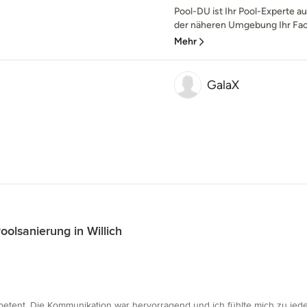
Pool-DU ist Ihr Pool-Experte au
der näheren Umgebung Ihr Fach
Mehr
GalaX
olsanierung in Willich
petent. Die Kommunikation war hervorragend und ich fühlte mich zu jede