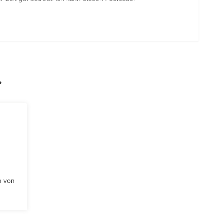
?
n von