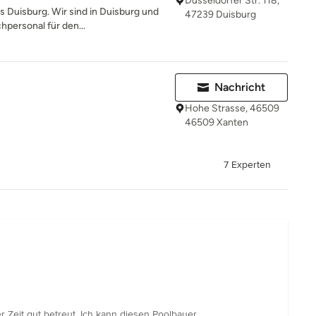
Düsseldorfer Str. 118,
s Duisburg. Wir sind in Duisburg und
47239 Duisburg
personal für den...
Nachricht
Hohe Strasse, 46509
46509 Xanten
7 Experten
r Zeit gut betreut. Ich kann diesen Poolbauer