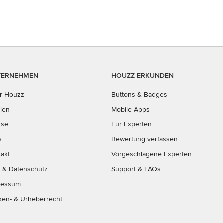
TERNEHMEN
HOUZZ ERKUNDEN
r Houzz
Buttons & Badges
ien
Mobile Apps
sse
Für Experten
s
Bewertung verfassen
takt
Vorgeschlagene Experten
B
&
Datenschutz
Support & FAQs
ressum
ken- & Urheberrecht