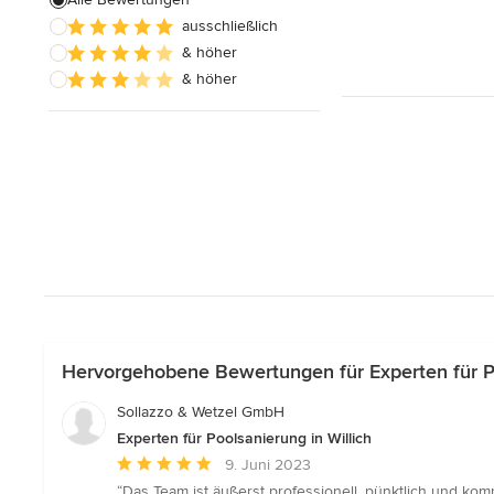
Alle anzeigen
ausschließlich
& höher
& höher
Hervorgehobene Bewertungen für Experten für Po
Sollazzo & Wetzel GmbH
Experten für Poolsanierung in Willich
Durchschnittliche
9. Juni 2023
Bewertung:
“Das Team ist äußerst professionell, pünktlich und kom