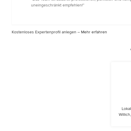
5
uneingeschränkt empfehlen!”
von
5
Sternen
Kostenloses Expertenprofil anlegen –
Mehr erfahren
Lokal
Willic