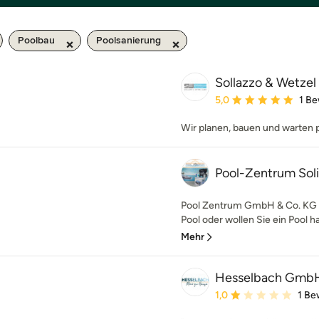
Poolbau
Poolsanierung
Sollazzo & Wetz
Durchschnittliche Bewe
5,0
1 B
Wir planen, bauen und warten p
Pool-Zentrum Sol
Pool Zentrum GmbH & Co. KG O
Pool oder wollen Sie ein Pool ha
Mehr
Hesselbach GmbH 
Durchschnittliche Bewe
1,0
1 Be